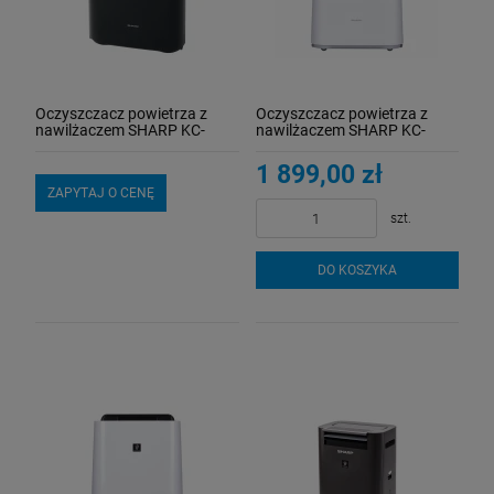
Oczyszczacz powietrza z
Oczyszczacz powietrza z
nawilżaczem SHARP KC-
nawilżaczem SHARP KC-
D40EU-H
D50EU-W
1 899,00 zł
ZAPYTAJ O CENĘ
szt.
DO KOSZYKA