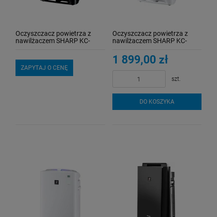
Oczyszczacz powietrza z
Oczyszczacz powietrza z
nawilżaczem SHARP KC-
nawilżaczem SHARP KC-
A50EUB
A50EUW
1 899,00 zł
Wkład do filtra Cintropur NW 32 rękaw
ZAPYTAJ O CENĘ
wymienny
szt.
13,50 zł
DO KOSZYKA
DO KOSZYKA