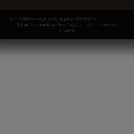
© 2026 filtrdodomu.pl. Wszelkie prawa zastrzeżone.
Styl graficzny i aplikacje ShopGadget.pl
Sklep internetowy
Shoper.pl