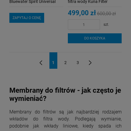
Bluewater Spirit Universal
filtra wody Kuna Filter
Prestige
499,00 zł
600,00 zł
ZAPYTAJ O CENĘ
szt.
DO KOSZYKA
1
2
3
«
»
Membrany do filtrów - jak często je
wymieniać?
Membrany do filtrów są jak najbardziej rodzajem
wkładów do filtra wody. Podlegają wymianie,
podobnie jak wkłady liniowe, kiedy spada ich