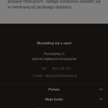
procesie filtracyjnym. Dlatego koniecznie zaopatrz się
w membranę od zaufanego dostawcy.
Skontaktuj się z nami
Pomożemy Ci
wybrać najlepsze rozwiązanie
Tel.:
505 124 123
E-mail:
sklep@filtrdodomu.pl
Pomoc
Moje konto