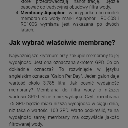
które przeprowadzają nanofiltrację. Będzie
pasować do tradycyjnej obudowy filtra wody.
Membrany Aquaphor
- w przypadku obu modeli
membran do wody marki Aquaphor : RO-50S i
RO100S wymiana jest wskazana po dwóch
latach.
Jak wybrać właściwie membranę?
Najważniejsze kryterium przy zakupie membrany to jej
wydajność. Jest ona oznaczana skrótem GPD. Co on
dokładnie oznacza? To rozwinięcie w języku
angielskim oznacza "Galon Per Day". Jeden galon daje
wartość około 3,785 litra. Jak ocenić wydajność
membrany? Membrana do filtra wody o niższej
wartości GPD będzie mniej wydajna. Czyli, membrana
75 GPD będzie miała niższą wydajność w ciągu dnia,
niż taka o wartości 100 GPD. Warto podkreślić, że na
wydajność samej membrany ma oczywiście jakość
filtrowanej wody.