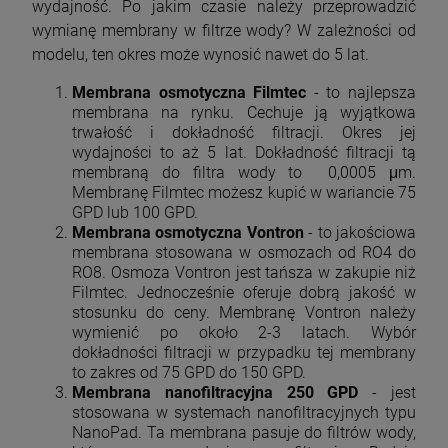
wydajność. Po jakim czasie należy przeprowadzić
wymianę membrany w filtrze wody? W zależności od
modelu, ten okres może wynosić nawet do 5 lat.
Membrana osmotyczna Filmtec
- to najlepsza
membrana na rynku. Cechuje ją wyjątkowa
trwałość i dokładność filtracji. Okres jej
wydajności to aż 5 lat. Dokładność filtracji tą
membraną do filtra wody to 0,0005 μm.
Membranę Filmtec możesz kupić w wariancie 75
GPD lub 100 GPD.
Membrana osmotyczna Vontron
- to jakościowa
membrana stosowana w osmozach od RO4 do
RO8. Osmoza Vontron jest tańsza w zakupie niż
Filmtec. Jednocześnie oferuje dobrą jakość w
stosunku do ceny. Membranę Vontron należy
wymienić po około 2-3 latach. Wybór
dokładności filtracji w przypadku tej membrany
to zakres od 75 GPD do 150 GPD.
Membrana nanofiltracyjna 250 GPD
- jest
stosowana w systemach nanofiltracyjnych typu
NanoPad. Ta membrana pasuje do filtrów wody,