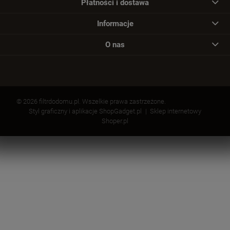
Płatności i dostawa
Informacje
O nas
© 2026 filtrdodomu.pl. Wszelkie prawa zastrzeżone.
Styl graficzny i aplikacje ShopGadget.pl
Sklep internetowy
Shoper.pl