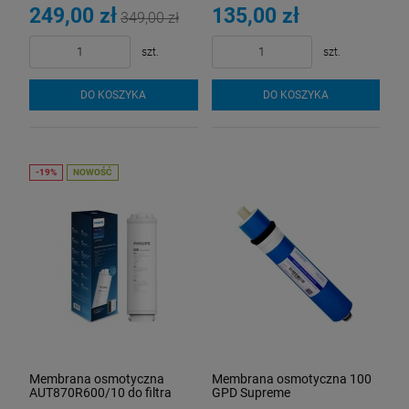
249,00 zł
135,00 zł
349,00 zł
szt.
szt.
DO KOSZYKA
DO KOSZYKA
NOWOŚĆ
Wkład do filtra Cintropur NW 32 rękaw
wymienny
13,50 zł
Membrana osmotyczna
Membrana osmotyczna 100
DO KOSZYKA
AUT870R600/10 do filtra
GPD Supreme
wody PHILIPS AUT4030R600