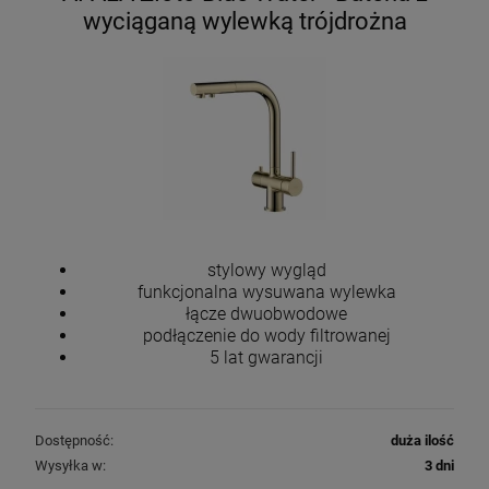
Wkład do filtra Cintropur NW 32 rękaw
wyciąganą wylewką trójdrożna
wymienny
13,50 zł
DO KOSZYKA
stylowy wygląd
funkcjonalna wysuwana wylewka
łącze dwuobwodowe
podłączenie do wody filtrowanej
5 lat gwarancji
Dostępność:
duża ilość
Wysyłka w:
3 dni