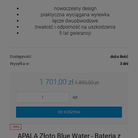
nowoczesny design
praktyczna wyciągana wylewka
łącze dwuobwodowe
trwałość i odporność na uszkodzenia
5 lat gwarancji
Dostępność:
duża ilość
Wysyłka w:
3 dni
1 701,00 zł
1 890,00 zł
szt.
DO KOSZYKA
APALA Złoto Blue Water - Bateria z