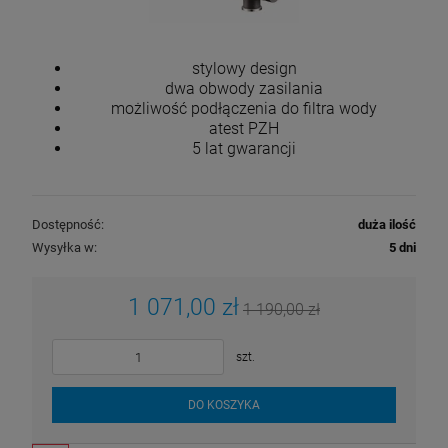
stylowy design
dwa obwody zasilania
możliwość podłączenia do filtra wody
atest PZH
5 lat gwarancji
Dostępność:
duża ilość
Wysyłka w:
5 dni
1 071,00 zł
1 190,00 zł
szt.
DO KOSZYKA