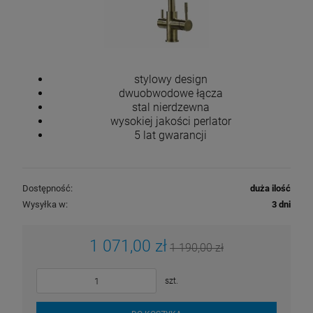
stylowy design
dwuobwodowe łącza
stal nierdzewna
wysokiej jakości perlator
5 lat gwarancji
Dostępność:
duża ilość
Wysyłka w:
3 dni
1 071,00 zł
1 190,00 zł
szt.