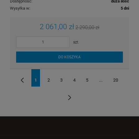
Dostępność:
duża ilość
Wysyłka w:
5 dni
2 061,00 zł
2 290,00 zł
szt.
DO KOSZYKA
1
2
3
4
5
...
20
«
»