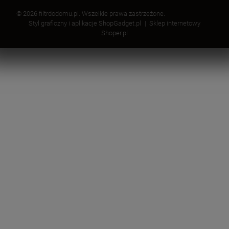
© 2026 filtrdodomu.pl. Wszelkie prawa zastrzeżone.
Styl graficzny i aplikacje ShopGadget.pl
Sklep internetowy
Shoper.pl