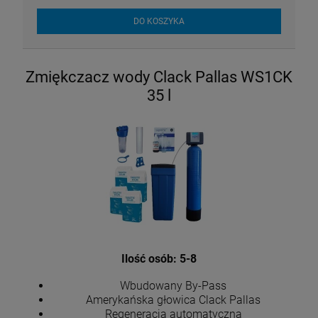
DO KOSZYKA
Zmiękczacz wody Clack Pallas WS1CK
35 l
Wkład do filtra Cintropur NW 32 rękaw
wymienny
Ilość osób: 5-8
13,50 zł
Wbudowany By-Pass
Amerykańska głowica Clack Pallas
Regeneracja automatyczna
DO KOSZYKA