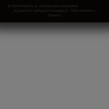
© 2026 filtrdodomu.pl. Wszelkie prawa zastrzeżone.
Styl graficzny i aplikacje ShopGadget.pl
Sklep internetowy
Shoper.pl