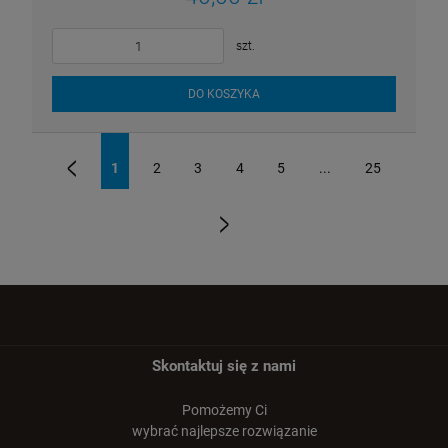
szt.
DO KOSZYKA
1
2
3
4
5
...
25
«
»
Skontaktuj się z nami
Pomożemy Ci
wybrać najlepsze rozwiązanie