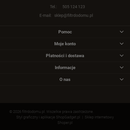
Tel.:
505 124 123
E-mail:
sklep@filtrdodomu.pl
Pomoc
Moje konto
Płatności i dostawa
Informacje
O nas
© 2026 filtrdodomu.pl. Wszelkie prawa zastrzeżone.
Styl graficzny i aplikacje ShopGadget.pl
Sklep internetowy
Shoper.pl