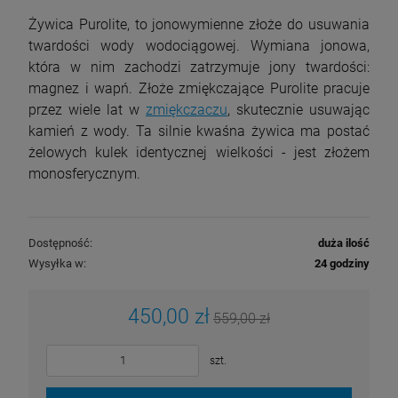
Żywica Purolite, to jonowymienne złoże do usuwania
twardości wody wodociągowej. Wymiana jonowa,
która w nim zachodzi zatrzymuje jony twardości:
magnez i wapń. Złoże zmiękczające Purolite pracuje
przez wiele lat w
zmiękczaczu
, skutecznie usuwając
kamień z wody. Ta silnie kwaśna żywica ma postać
żelowych kulek identycznej wielkości - jest złożem
monosferycznym.
Dostępność:
duża ilość
Wysyłka w:
24 godziny
450,00 zł
559,00 zł
szt.