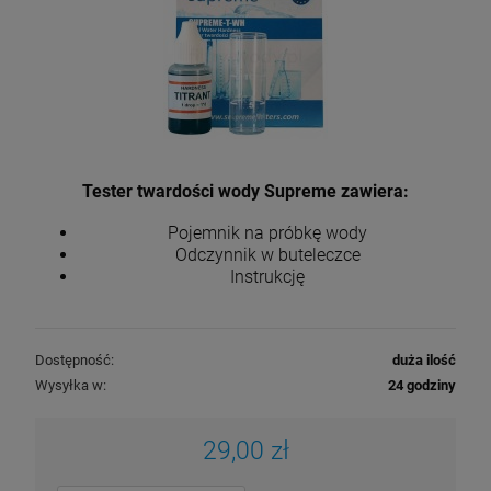
Tester twardości wody Supreme zawiera:
Pojemnik na próbkę wody
Odczynnik w buteleczce
Instrukcję
Wkład do filtra Cintropur NW 32 rękaw
wymienny
Dostępność:
duża ilość
13,50 zł
Wysyłka w:
24 godziny
29,00 zł
DO KOSZYKA