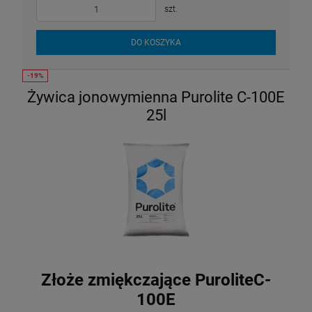
szt.
DO KOSZYKA
Żywica jonowymienna Purolite C-100E
25l
Złoże zmiękczające PuroliteC-
100E