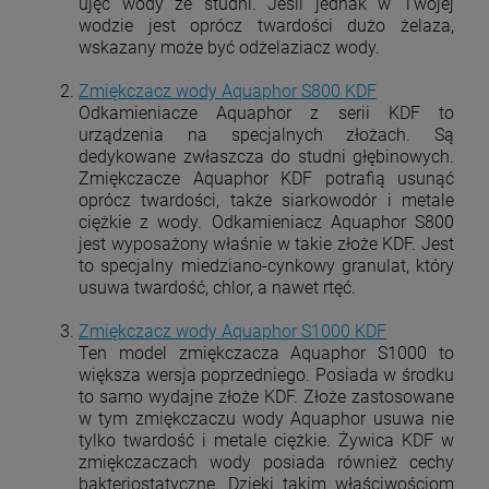
ujęć wody ze studni. Jeśli jednak w Twojej
wodzie jest oprócz twardości dużo żelaza,
wskazany może być odżelaziacz wody.
Zmiękczacz wody Aquaphor S800 KDF
Odkamieniacze Aquaphor z serii KDF to
urządzenia na specjalnych złożach. Są
dedykowane zwłaszcza do studni głębinowych.
Zmiękczacze Aquaphor KDF potrafią usunąć
oprócz twardości, także siarkowodór i metale
ciężkie z wody. Odkamieniacz Aquaphor S800
jest wyposażony właśnie w takie złoże KDF. Jest
to specjalny miedziano-cynkowy granulat, który
usuwa twardość, chlor, a nawet rtęć.
Zmiękczacz wody Aquaphor S1000 KDF
Ten model zmiękczacza Aquaphor S1000 to
większa wersja poprzedniego. Posiada w środku
to samo wydajne złoże KDF. Złoże zastosowane
w tym zmiękczaczu wody Aquaphor usuwa nie
tylko twardość i metale ciężkie. Żywica KDF w
zmiękczaczach wody posiada również cechy
bakteriostatyczne. Dzięki takim właściwościom