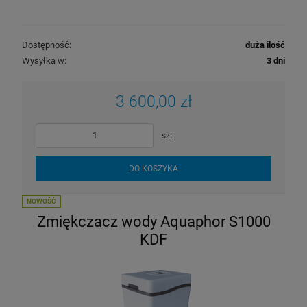
Dostępność:
duża ilość
Wysyłka w:
3 dni
3 600,00 zł
szt.
DO KOSZYKA
NOWOŚĆ
Wkład do filtra Cintropur NW 32 rękaw
Zmiękczacz wody Aquaphor S1000
wymienny
KDF
13,50 zł
DO KOSZYKA