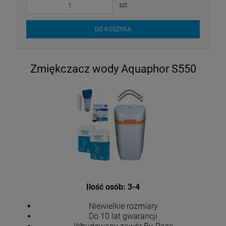
szt.
DO KOSZYKA
Zmiękczacz wody Aquaphor S550
Ilość osób: 3-4
Niewielkie rozmiary
Do 10 lat gwarancji