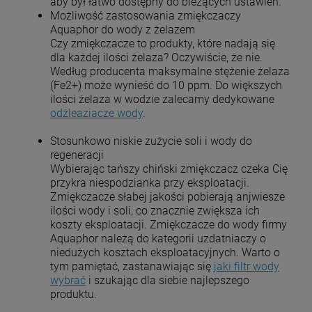
aby był łatwo dostępny do bieżących ustawień.
Możliwość zastosowania zmiękczaczy
Aquaphor do wody z żelazem
Czy zmiękczacze to produkty, które nadają się
dla każdej ilości żelaza? Oczywiście, że nie.
Według producenta maksymalne stężenie żelaza
(Fe2+) może wynieść do 10 ppm. Do większych
ilości żelaza w wodzie zalecamy dedykowane
odżleaziacze wody
.
Stosunkowo niskie zużycie soli i wody do
regeneracji
Wybierając tańszy chiński zmiękczacz czeka Cię
przykra niespodzianka przy eksploatacji.
Zmiękczacze słabej jakości pobierają anjwiesze
ilości wody i soli, co znacznie zwiększa ich
koszty eksploatacji. Zmiękczacze do wody firmy
Aquaphor należą do kategorii uzdatniaczy o
niedużych kosztach eksploatacyjnych. Warto o
tym pamiętać, zastanawiając się
jaki filtr wody
wybrać
i szukając dla siebie najlepszego
produktu.