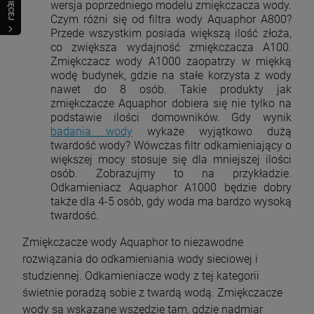
WIĘCEJ
wersja poprzedniego modelu zmiękczacza wody.
Czym różni się od filtra wody Aquaphor A800?
Przede wszystkim posiada większą ilość złoża,
co zwiększa wydajność zmiękczacza A100.
Zmiękczacz wody A1000 zaopatrzy w miękką
wodę budynek, gdzie na stałe korzysta z wody
nawet do 8 osób. Takie produkty jak
zmiękczacze Aquaphor dobiera się nie tylko na
podstawie ilości domowników. Gdy wynik
badania wody
wykaże wyjątkowo dużą
twardość wody? Wówczas filtr odkamieniający o
większej mocy stosuje się dla mniejszej ilości
osób. Zobrazujmy to na przykładzie.
Odkamieniacz Aquaphor A1000 będzie dobry
także dla 4-5 osób, gdy woda ma bardzo wysoką
twardość.
Zmiękczacze wody Aquaphor to niezawodne
rozwiązania do odkamieniania wody sieciowej i
studziennej. Odkamieniacze wody z tej kategorii
świetnie poradzą sobie z twardą wodą. Zmiękczacze
wody są wskazane wszędzie tam, gdzie nadmiar