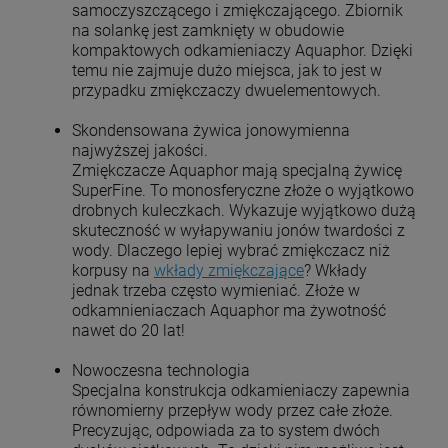
samoczyszczącego i zmiękczającego. Zbiornik
na solankę jest zamknięty w obudowie
kompaktowych odkamieniaczy Aquaphor. Dzięki
temu nie zajmuje dużo miejsca, jak to jest w
przypadku zmiękczaczy dwuelementowych.
Skondensowana żywica jonowymienna
najwyższej jakości.
Zmiękczacze Aquaphor mają specjalną żywicę
SuperFine. To monosferyczne złoże o wyjątkowo
drobnych kuleczkach. Wykazuje wyjątkowo dużą
skuteczność w wyłapywaniu jonów twardości z
wody. Dlaczego lepiej wybrać zmiękczacz niż
korpusy na
wkłady zmiękczające
? Wkłady
jednak trzeba często wymieniać. Złoże w
odkamnieniaczach Aquaphor ma żywotność
nawet do 20 lat!
Nowoczesna technologia
Specjalna konstrukcja odkamieniaczy zapewnia
równomierny przepływ wody przez całe złoże.
Precyzując, odpowiada za to system dwóch