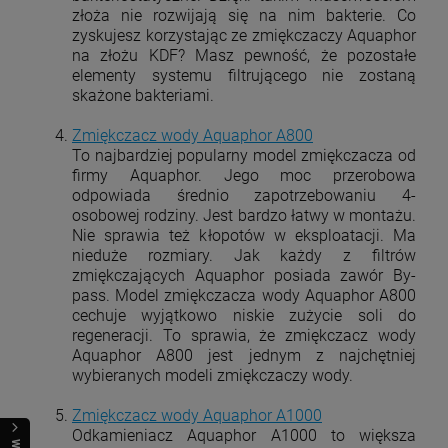
złoża nie rozwijają się na nim bakterie. Co
zyskujesz korzystając ze zmiękczaczy Aquaphor
na złożu KDF? Masz pewność, że pozostałe
elementy systemu filtrującego nie zostaną
skażone bakteriami.
Zmiękczacz wody Aquaphor A800
To najbardziej popularny model zmiękczacza od
firmy Aquaphor. Jego moc przerobowa
odpowiada średnio zapotrzebowaniu 4-
osobowej rodziny. Jest bardzo łatwy w montażu.
Nie sprawia też kłopotów w eksploatacji. Ma
nieduże rozmiary. Jak każdy z filtrów
zmiękczających Aquaphor posiada zawór By-
pass. Model zmiękczacza wody Aquaphor A800
cechuje wyjątkowo niskie zużycie soli do
regeneracji. To sprawia, że zmiękczacz wody
Aquaphor A800 jest jednym z najchętniej
wybieranych modeli zmiękczaczy wody.
Zmiękczacz wody Aquaphor A1000
Odkamieniacz Aquaphor A1000 to większa