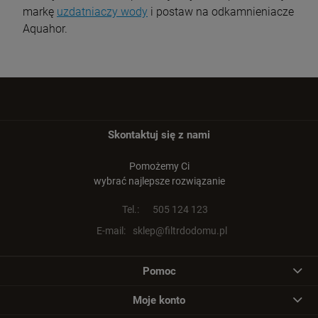
markę
uzdatniaczy wody
i postaw na odkamnieniacze
Aquahor.
Skontaktuj się z nami
Pomożemy Ci
wybrać najlepsze rozwiązanie
Tel.:
505 124 123
E-mail:
sklep@filtrdodomu.pl
Pomoc
Moje konto