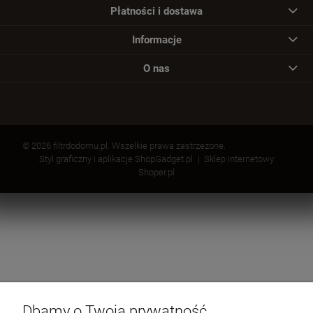
Płatności i dostawa
Informacje
O nas
© 2026 filtrdodomu.pl. Wszelkie prawa zastrzeżone.
Styl graficzny i aplikacje ShopGadget.pl
Sklep internetowy
Shoper.pl
Dbamy o Twoją prywatność