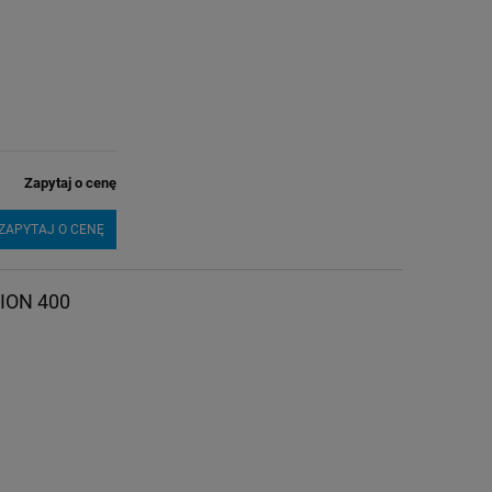
Zapytaj o cenę
ZAPYTAJ O CENĘ
ION 400