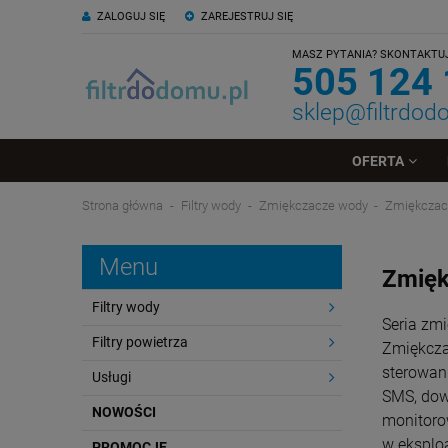
ZALOGUJ SIĘ
ZAREJESTRUJ SIĘ
MASZ PYTANIA? SKONTAKTUJ 
505 124
sklep@filtrdod
OFERTA
Strona główna
Filtry wody
Zmiękczacze wody
Zmiękczac
Menu
Zmięk
Filtry wody
Seria zm
Filtry powietrza
Zmiękcza
sterowan
Usługi
SMS, dow
NOWOŚCI
monitoro
w eksploa
PROMOCJE