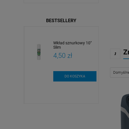
BESTSELLERY
dy
Wkład sznurkowy 10"
czne i
Slim
Z
czne |
zł
4,50 zł
 i analiza
szt.
DO KOSZYKA
SZYKA