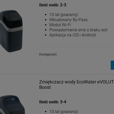
Ilość
osób
: 2-3
10 lat gwarancji
Wbudowany By-Pass
Moduł Wi-Fi
Powiadomienie sms o braku soli
Aplikacja na iOS i Android
Dostępność:
Zmiękczacz wody EcoWater eVOLUT
Boost
Ilość
osób
: 3-4
10 lat gwarancji