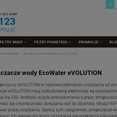
SIĘ Z NAMI!
 123
omu.pl
FILTRY WODY
FILTRY POWIETRZA
PROMOCJE
BLO
ze EcoWater
Zmiękczacze EcoWater eVOLUTION
czacze wody EcoWater eVOLUTION
iękczaczy eVOLUTION to najnowocześniejsze urządzenia od ame
cze eVOLUTION mają rozbudowaną elektronikę: są wyposażone 
ia (na iOS i Android) wysyła powiadomienia o pracy zmiękczac
iesz się o konieczności dosypania soli do zbiornika. Moduł 
wać pracę urządzenia. Oprócz tych udogodnień, zmiękczacze 
tacji. Ich miesięczny koszt utrzymania nie przekracza kilkunast