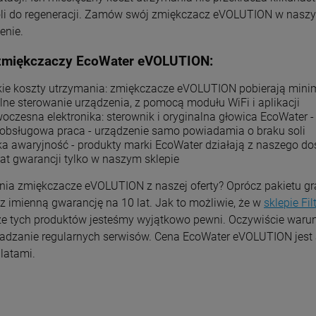
oli do regeneracji. Zamów swój zmiękczacz eVOLUTION w naszym s
zenie.
 zmiękczaczy EcoWater eVOLUTION:
kie koszty utrzymania: zmiękczacze eVOLUTION pobierają minima
lne sterowanie urządzenia, z pomocą modułu WiFi i aplikacji
oczesna elektronika: sterownik i oryginalna głowica EcoWater
obsługowa praca - urządzenie samo powiadamia o braku soli
ka awaryjność - produkty marki EcoWater działają z naszego do
lat gwarancji tylko w naszym sklepie
nia zmiękczacze eVOLUTION z naszej oferty? Oprócz pakietu 
 imienną gwarancję na 10 lat. Jak to możliwie, że w
sklepie Fi
 że tych produktów jesteśmy wyjątkowo pewni. Oczywiście warun
adzanie regularnych serwisów. Cena EcoWater eVOLUTION jest a
latami.