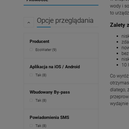
wody i s
to urząd
Opcje przeglądania
Zalety
nis
Producent
zda
now
EcoWater
(9)
bez
nis
10 
Aplikacja na iOS / Android
Tak
(8)
Co wyróż
otrzymasz
dlatego,
Wbudowany By-pass
przeprow
Tak
(8)
wydajnie 
Powiadomienia SMS
Tak
(8)