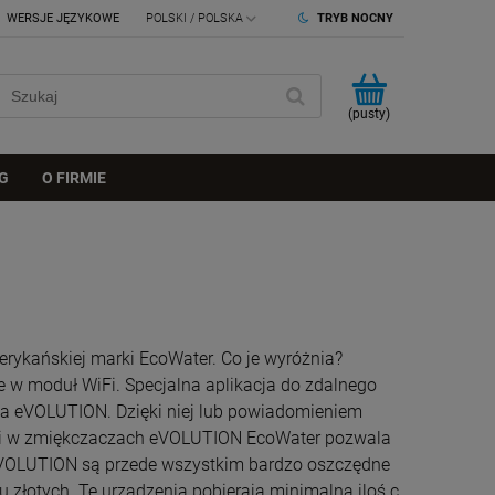
WERSJE JĘZYKOWE
TRYB NOCNY
(pusty)
G
O FIRMIE
rykańskiej marki EcoWater. Co je wyróżnia?
w moduł WiFi. Specjalna aplikacja do zdalnego
za eVOLUTION. Dzięki niej lub powiadomieniem
WiFi w zmiękczaczach eVOLUTION EcoWater pozwala
eVOLUTION są przede wszystkim bardzo oszczędne
u złotych. Te urządzenia pobierają minimalną iloś c