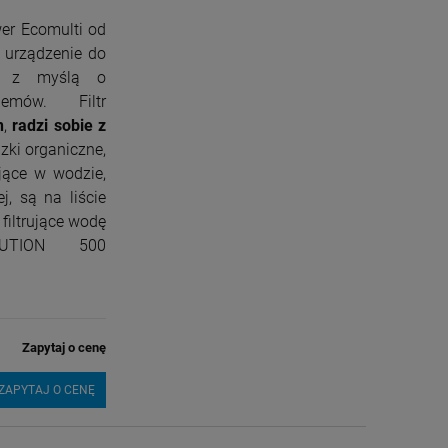
er Ecomulti od
 urządzenie do
ne z myślą o
blemów. Filtr
n
,
radzi sobie z
zki organiczne,
jące w wodzie,
j, są na liście
filtrujące wodę
LUTION 500
Zapytaj o cenę
ZAPYTAJ O CENĘ