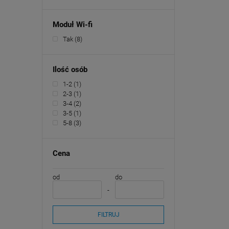
Moduł Wi-fi
Tak
(8)
Ilość osób
1-2
(1)
2-3
(1)
3-4
(2)
3-5
(1)
5-8
(3)
Cena
od
do
FILTRUJ