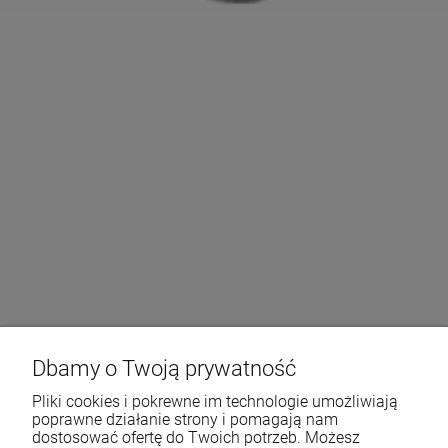
Wkład do filtra Cintropur NW 32 rękaw
wymienny
13,50 zł
DO KOSZYKA
Dbamy o Twoją prywatność
Pliki cookies i pokrewne im technologie umożliwiają
poprawne działanie strony i pomagają nam
dostosować ofertę do Twoich potrzeb. Możesz