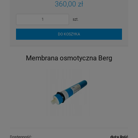
360,00 zł
szt.
DO KOSZYKA
Membrana osmotyczna Berg
Dostępność:
duża ilość