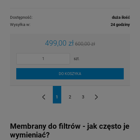
Dostępność:
duża ilość
Wysyłka w:
24 godziny
499,00 zł
600,00 zł
szt.
DO KOSZYKA
1
2
3
«
»
Membrany do filtrów - jak często je
wymieniać?