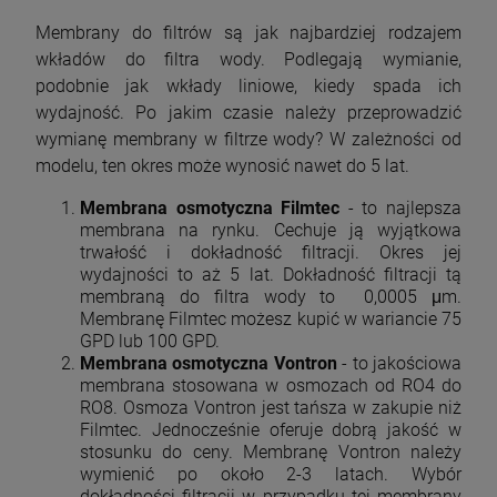
Membrany do filtrów są jak najbardziej rodzajem
wkładów do filtra wody. Podlegają wymianie,
podobnie jak wkłady liniowe, kiedy spada ich
wydajność. Po jakim czasie należy przeprowadzić
wymianę membrany w filtrze wody? W zależności od
modelu, ten okres może wynosić nawet do 5 lat.
Membrana osmotyczna Filmtec
- to najlepsza
membrana na rynku. Cechuje ją wyjątkowa
trwałość i dokładność filtracji. Okres jej
wydajności to aż 5 lat. Dokładność filtracji tą
membraną do filtra wody to 0,0005 μm.
Membranę Filmtec możesz kupić w wariancie 75
GPD lub 100 GPD.
Membrana osmotyczna Vontron
- to jakościowa
membrana stosowana w osmozach od RO4 do
RO8. Osmoza Vontron jest tańsza w zakupie niż
Filmtec. Jednocześnie oferuje dobrą jakość w
stosunku do ceny. Membranę Vontron należy
wymienić po około 2-3 latach. Wybór
dokładności filtracji w przypadku tej membrany