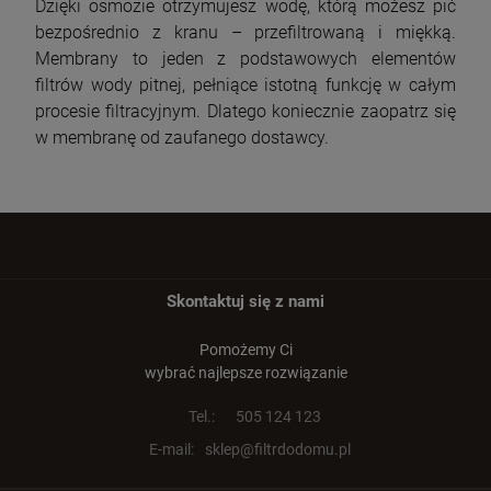
Dzięki osmozie otrzymujesz wodę, którą możesz pić
bezpośrednio z kranu – przefiltrowaną i miękką.
Membrany to jeden z podstawowych elementów
filtrów wody pitnej, pełniące istotną funkcję w całym
procesie filtracyjnym. Dlatego koniecznie zaopatrz się
w membranę od zaufanego dostawcy.
Skontaktuj się z nami
Pomożemy Ci
wybrać najlepsze rozwiązanie
Tel.:
505 124 123
E-mail:
sklep@filtrdodomu.pl