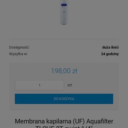
Dostępność:
duża ilość
Wysyłka w:
24 godziny
198,00 zł
Wkład do filtra Cintropur NW 32 rękaw
szt.
wymienny
13,50 zł
DO KOSZYKA
DO KOSZYKA
Membrana kapilarna (UF) Aquafilter