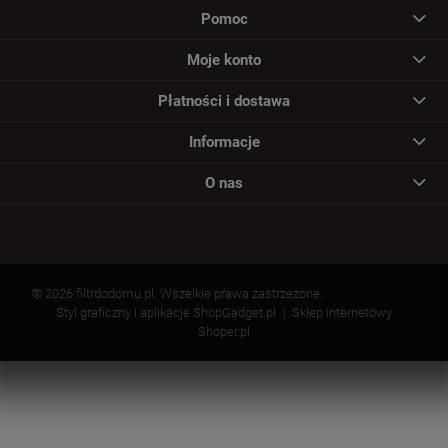
Pomoc
Moje konto
Płatności i dostawa
Informacje
O nas
© 2026 filtrdodomu.pl. Wszelkie prawa zastrzeżone.
Styl graficzny i aplikacje ShopGadget.pl
Sklep internetowy
Shoper.pl