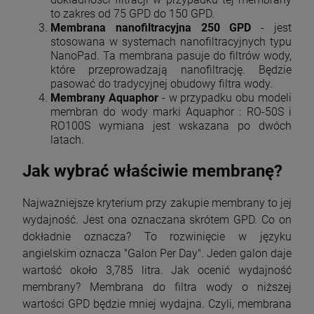
to zakres od 75 GPD do 150 GPD.
Membrana nanofiltracyjna 250 GPD
- jest
stosowana w systemach nanofiltracyjnych typu
NanoPad. Ta membrana pasuje do filtrów wody,
które przeprowadzają nanofiltrację. Będzie
pasować do tradycyjnej obudowy filtra wody.
Membrany Aquaphor
- w przypadku obu modeli
membran do wody marki Aquaphor : RO-50S i
RO100S wymiana jest wskazana po dwóch
latach.
Jak wybrać właściwie membranę?
Najważniejsze kryterium przy zakupie membrany to jej
wydajność. Jest ona oznaczana skrótem GPD. Co on
dokładnie oznacza? To rozwinięcie w języku
angielskim oznacza "Galon Per Day". Jeden galon daje
wartość około 3,785 litra. Jak ocenić wydajność
membrany? Membrana do filtra wody o niższej
wartości GPD będzie mniej wydajna. Czyli, membrana