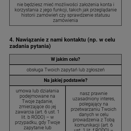
nie będziesz mieć możliwości założenia konta i
korzystania z jego funkcji, takich jak przeglądanie
historii zamówień czy sprawdzenie statusu
zamówienia
4. Nawiązanie z nami kontaktu (np. w celu
zadania pytania)
W jakim celu?
obsługa Twoich zapytań lub zgłoszeń
Na jakiej podstawie?
umowa lub działania
nasz prawnie
podejmowane na
uzasadniony interes,
Twoje żądanie,
polegający na
zmierzające do jej
przetwarzaniu Twoich
zawarcia (art. 6 ust. 1
danych w celu
lit. b RODO) – w
prowadzenia z Tobą
przypadku, gdy Twoje
komunikacji (art. 6
zapytanie lub
ust. 1 lit. f RODO) –