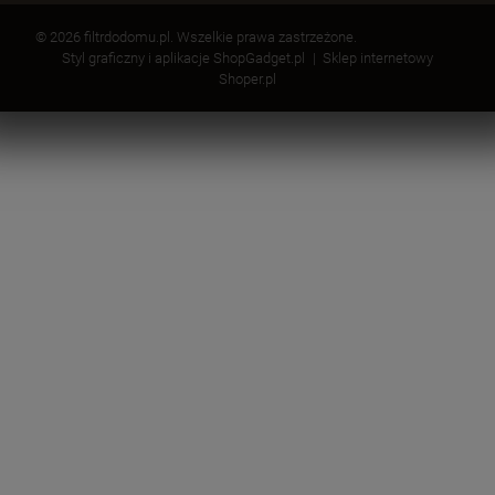
© 2026 filtrdodomu.pl. Wszelkie prawa zastrzeżone.
Styl graficzny i aplikacje ShopGadget.pl
Sklep internetowy
Shoper.pl