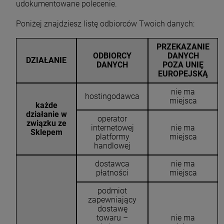
udokumentowane polecenie.
Poniżej znajdziesz listę odbiorców Twoich danych:
PRZEKAZANIE
ODBIORCY
DANYCH
DZIAŁANIE
DANYCH
POZA UNIĘ
EUROPEJSKĄ
nie ma
hostingodawca
miejsca
każde
działanie w
operator
związku ze
internetowej
nie ma
Sklepem
platformy
miejsca
handlowej
dostawca
nie ma
płatności
miejsca
podmiot
zapewniający
dostawę
towaru –
nie ma