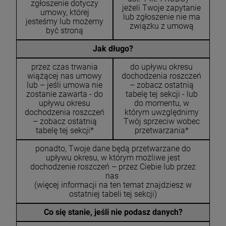
zgłoszenie dotyczy
jeżeli Twoje zapytanie
umowy, której
lub zgłoszenie nie ma
jesteśmy lub możemy
związku z umową
być stroną
Jak długo?
przez czas trwania
do upływu okresu
wiążącej nas umowy
dochodzenia roszczeń
lub – jeśli umowa nie
– zobacz ostatnią
zostanie zawarta - do
tabelę tej sekcji - lub
upływu okresu
do momentu, w
dochodzenia roszczeń
którym uwzględnimy
– zobacz ostatnią
Twój sprzeciw wobec
tabelę tej sekcji*
przetwarzania*
ponadto, Twoje dane będą przetwarzane do
upływu okresu, w którym możliwe jest
dochodzenie roszczeń – przez Ciebie lub przez
nas
(więcej informacji na ten temat znajdziesz w
ostatniej tabeli tej sekcji)
Co się stanie, jeśli nie podasz danych?