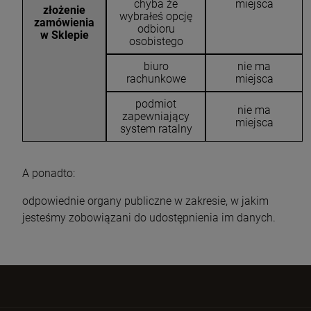
chyba że
miejsca
złożenie
wybrałeś opcję
zamówienia
odbioru
w Sklepie
osobistego
biuro
nie ma
rachunkowe
miejsca
podmiot
nie ma
zapewniający
miejsca
system ratalny
A ponadto:
odpowiednie organy publiczne w zakresie, w jakim
jesteśmy zobowiązani do udostępnienia im danych.