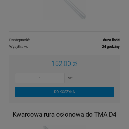
Dostępność:
duża ilość
Wysyłka w:
24 godziny
Wkład do filtra Cintropur NW 32 rękaw
152,00 zł
wymienny
13,50 zł
szt.
DO KOSZYKA
DO KOSZYKA
Kwarcowa rura osłonowa do TMA D4