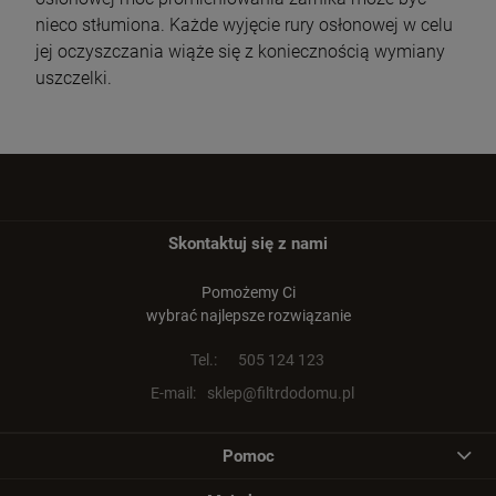
nieco stłumiona. Każde wyjęcie rury osłonowej w celu
jej oczyszczania wiąże się z koniecznością wymiany
uszczelki.
Skontaktuj się z nami
Pomożemy Ci
wybrać najlepsze rozwiązanie
Tel.:
505 124 123
E-mail:
sklep@filtrdodomu.pl
Pomoc