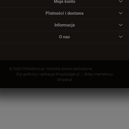
Moje konto
Płatności i dostawa
Informacje
O nas
© 2026 filtrdodomu.pl. Wszelkie prawa zastrzeżone.
Styl graficzny i aplikacje ShopGadget.pl
Sklep internetowy
Shoper.pl