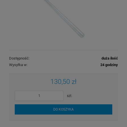
Dostępność:
duża ilość
Wysyłka w:
24 godziny
130,50 zł
szt.
DO KOSZYKA