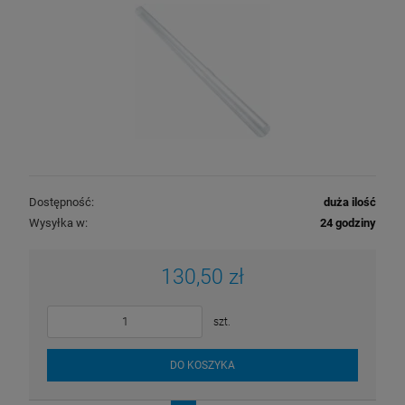
Dostępność:
duża ilość
Wysyłka w:
24 godziny
130,50 zł
szt.
DO KOSZYKA