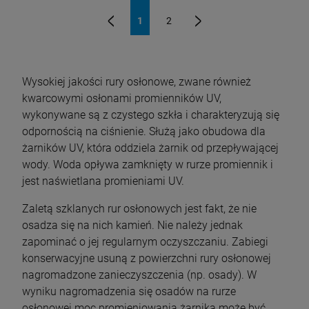
1
2
«
»
Wysokiej jakości rury osłonowe, zwane również
kwarcowymi osłonami promienników UV,
wykonywane są z czystego szkła i charakteryzują się
odpornością na ciśnienie. Służą jako obudowa dla
żarników UV, która oddziela żarnik od przepływającej
wody. Woda opływa zamknięty w rurze promiennik i
jest naświetlana promieniami UV.
Zaletą szklanych rur osłonowych jest fakt, że nie
osadza się na nich kamień. Nie należy jednak
zapominać o jej regularnym oczyszczaniu. Zabiegi
konserwacyjne usuną z powierzchni rury osłonowej
nagromadzone zanieczyszczenia (np. osady). W
wyniku nagromadzenia się osadów na rurze
osłonowej moc promieniowania żarnika może być