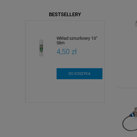
BESTSELLERY
dy
Wkład sznurkowy 10"
czne i
Slim
czne |
zł
4,50 zł
 i analiza
szt.
DO KOSZYKA
SZYKA