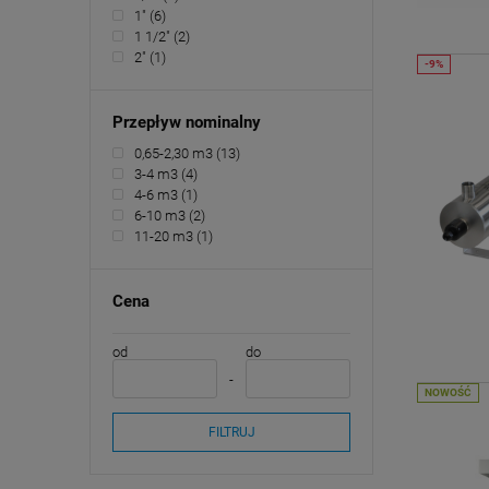
1"
(6)
1 1/2"
(2)
2"
(1)
Przepływ nominalny
0,65-2,30 m3
(13)
3-4 m3
(4)
4-6 m3
(1)
6-10 m3
(2)
11-20 m3
(1)
Cena
od
do
NOWOŚĆ
FILTRUJ