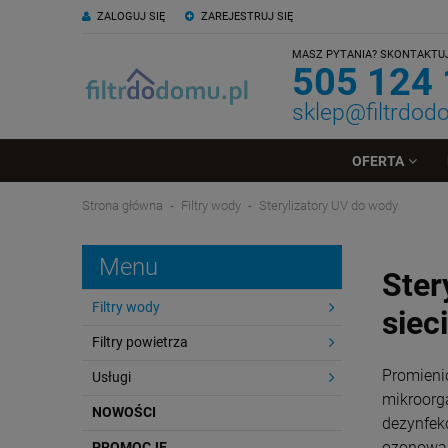
ZALOGUJ SIĘ
ZAREJESTRUJ SIĘ
MASZ PYTANIA? SKONTAKTUJ 
505 124
sklep@filtrdod
OFERTA
Strona główna
Filtry wody
Sterylizatory UV do wody
Menu
Ster
Filtry wody
siec
Filtry powietrza
Promieni
Usługi
mikroorg
NOWOŚCI
dezynfek
ozonowan
PROMOCJE