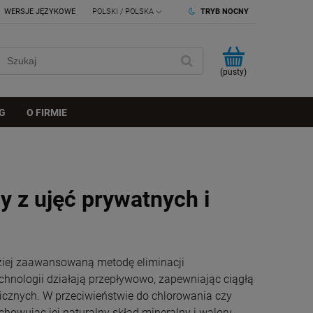
WERSJE JĘZYKOWE
TRYB NOCNY
(pusty)
G
O FIRMIE
y z ujęć prywatnych i
dziej zaawansowaną metodę eliminacji
hnologii działają przepływowo, zapewniając ciągłą
icznych. W przeciwieństwie do chlorowania czy
wując jej naturalny skład mineralny i walory