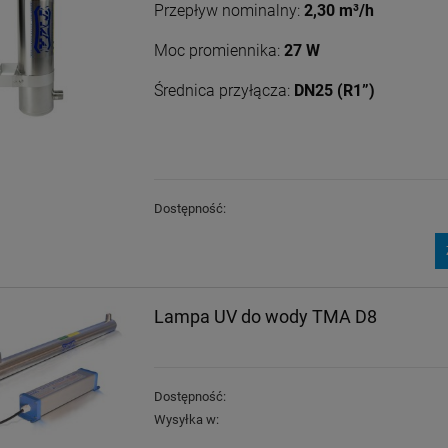
Przepływ nominalny:
2,30 m³/h
Moc promiennika:
27 W
Średnica przyłącza:
DN25 (R1”)
Wkład do filtra
Wkład do filtra
Cintropur NW 32 rękaw
Cintropur NW 25 / NW
wymienny
25 DUO
13,50 zł
9,00 zł
Dostępność:
DO KOSZYKA
DO KOSZYKA
Lampa UV do wody TMA D8
Dostępność:
Wysyłka w: