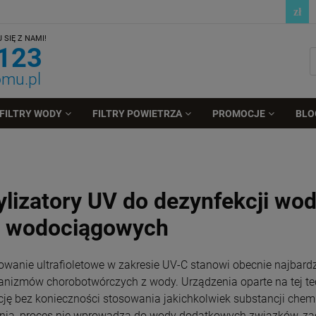
SIĘ Z NAMI!
 123
omu.pl
FILTRY WODY
FILTRY POWIETRZA
PROMOCJE
BLO
ylizatory UV do dezynfekcji wod
i wodociągowych
owanie ultrafioletowe w zakresie UV-C stanowi obecnie najbar
anizmów chorobotwórczych z wody. Urządzenia oparte na tej tec
cję bez konieczności stosowania jakichkolwiek substancji chem
ia, proces nie wprowadza do wody dodatkowych związków, zacho