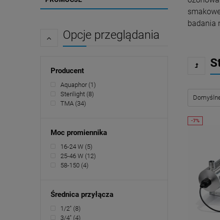
smakowe.
badania 
Opcje przeglądania
S
Producent
Aquaphor
(1)
Sterilight
(8)
TMA
(34)
Moc promiennika
16-24 W
(5)
25-46 W
(12)
58-150
(4)
Średnica przyłącza
1/2"
(8)
3/4"
(4)