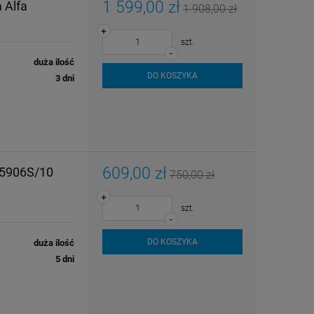
1 599,00 zł
 Alfa
1 908,00 zł
+
szt.
-
duża ilość
DO KOSZYKA
3 dni
609,00 zł
D5906S/10
750,00 zł
+
szt.
-
DO KOSZYKA
duża ilość
5 dni