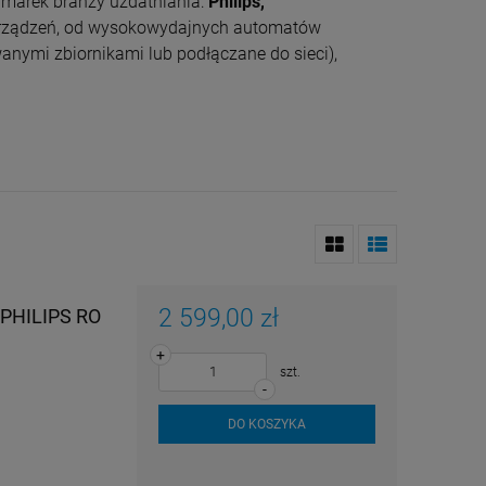
marek branży uzdatniania:
Philips,
urządzeń, od wysokowydajnych automatów
nymi zbiornikami lub podłączane do sieci),
2 599,00 zł
 PHILIPS RO
+
szt.
-
DO KOSZYKA