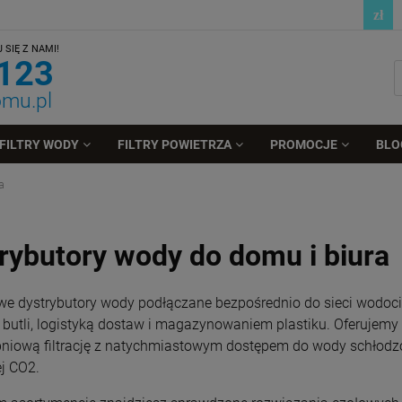
SIĘ Z NAMI!
 123
omu.pl
FILTRY WODY
FILTRY POWIETRZA
PROMOCJE
BLO
a
rybutory wody do domu i biura
we dystrybutory wody podłączane bezpośrednio do sieci wodoci
butli, logistyką dostaw i magazynowaniem plastiku. Oferujemy
pniową filtrację z natychmiastowym dostępem do wody schłodzo
j CO2.