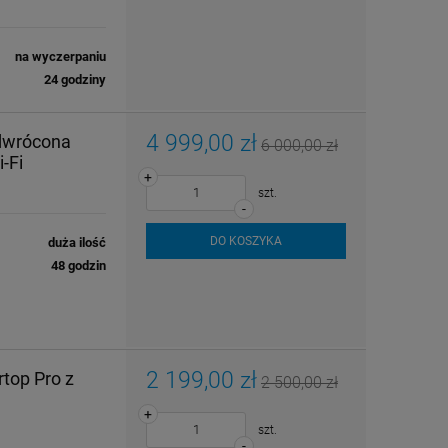
na wyczerpaniu
24 godziny
4 999,00 zł
odwrócona
6 000,00 zł
-Fi
+
szt.
-
DO KOSZYKA
duża ilość
48 godzin
2 199,00 zł
top Pro z
2 500,00 zł
+
szt.
-