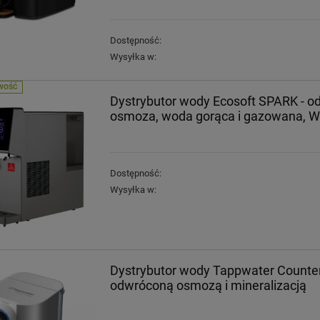
Dostępność:
Wysyłka w:
WOŚĆ
Dystrybutor wody Ecosoft SPARK - 
osmoza, woda gorąca i gazowana, Wi
Wkład do filtra
Wkład do filtra
Cintropur NW 32 rękaw
Cintropur NW 25 / NW
wymienny
25 DUO
13,50 zł
9,00 zł
Dostępność:
Wysyłka w:
DO KOSZYKA
DO KOSZYKA
Dystrybutor wody Tappwater Counter
odwróconą osmozą i mineralizacją