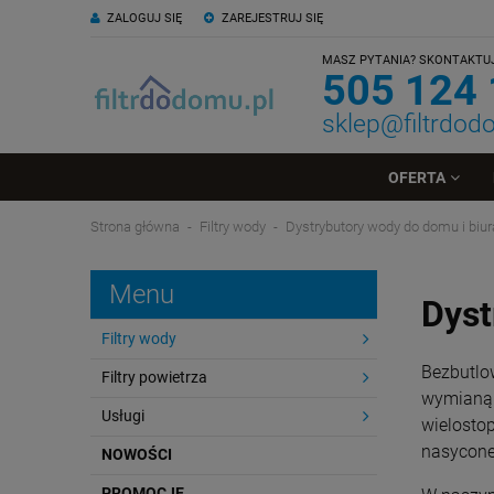
ZALOGUJ SIĘ
ZAREJESTRUJ SIĘ
MASZ PYTANIA? SKONTAKTUJ 
505 124
sklep@filtrdod
OFERTA
Strona główna
Filtry wody
Dystrybutory wody do domu i biur
Menu
Dyst
Filtry wody
Bezbutlo
Filtry powietrza
wymianą 
Usługi
wielosto
nasycone
NOWOŚCI
PROMOCJE