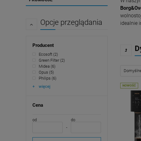
W naszym
Borg&Ove
wolnosto
Opcje przeglądania
idealnie
Producent
D
Ecosoft
(2)
Green Filter
(2)
Midea
(6)
Opus
(5)
Philips
(6)
NOWOŚĆ
więcej
Cena
od
do