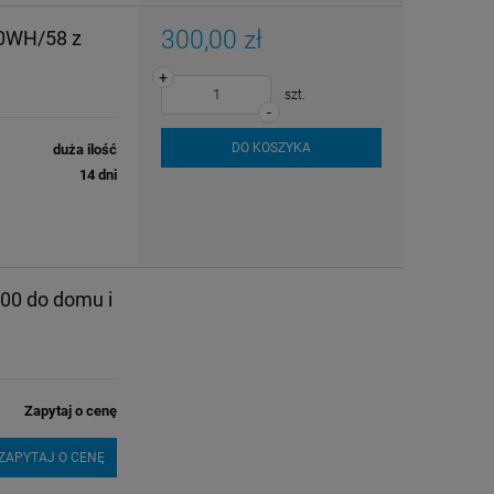
300,00 zł
80WH/58 z
+
szt.
-
DO KOSZYKA
duża ilość
14 dni
00 do domu i
Zapytaj o cenę
ZAPYTAJ O CENĘ