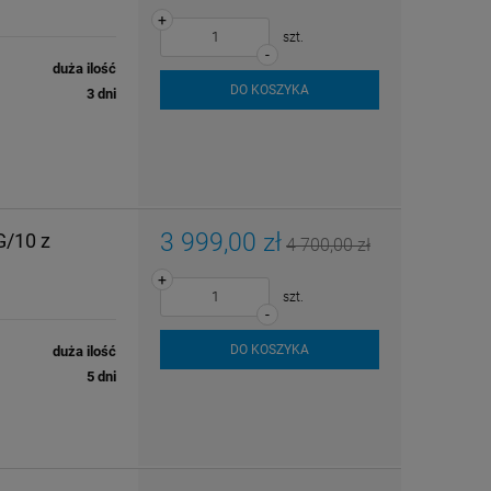
+
szt.
-
duża ilość
DO KOSZYKA
3 dni
3 999,00 zł
G/10 z
4 700,00 zł
+
szt.
-
DO KOSZYKA
duża ilość
5 dni