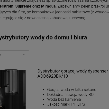
 asortymencie znajdziesz sprawdzone rozwiązania czołowych 
rstrom, Supreme oraz Miraqua
. Zapewniamy pełen przekrój 
jących dla firm, po kompaktowe jednostki nablatowe (z wbudowa
 integrujące się z nowoczesną zabudową kuchenną.
ystrybutory wody do domu i biura
Dystrybutor gorącej wody dyspenser
ADD6920BK/10
Gorąca woda w kilka sekund
Dokładna filtracja wody RO
Woda bez kamienia
Jakość marki PHILIPS