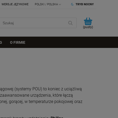
WERSJE JĘZYKOWE
TRYB NOCNY
(pusty)
G
O FIRMIE
ągowej (systemy POU) to koniec z uciążliwą
 zaawansowane urządzenia, które łączą
nej, gorącej, w temperaturze pokojowej oraz