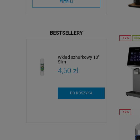
FILTRUJ
BESTSELLERY
NO
dy
Wkład sznurkowy 10"
czne i
Slim
czne |
zł
4,50 zł
 i analiza
szt.
DO KOSZYKA
SZYKA