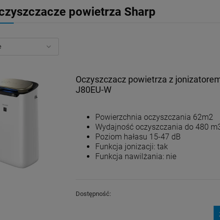
czyszczacze powietrza Sharp
Wkład do filtra
Wkład do filtra
Cintropur NW 32 rękaw
Cintropur NW 25 / NW
wymienny
25 DUO
13,50 zł
9,00 zł
Oczyszczacz powietrza z jonizator
J80EU-W
DO KOSZYKA
DO KOSZYKA
Powierzchnia oczyszczania 62m2
Wydajność oczyszczania do 480 m
Poziom hałasu 15-47 dB
Funkcja jonizacji: tak
Funkcja nawilżania: nie
Dostępność: