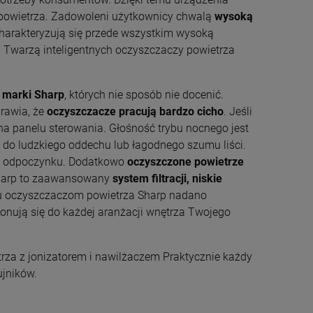
 powietrza. Zadowoleni użytkownicy chwalą
wysoką
arakteryzują się przede wszystkim wysoką
 Twarzą inteligentnych oczyszczaczy powietrza
 marki Sharp
, których nie sposób nie docenić.
prawia, że
oczyszczacze pracują bardzo cicho
. Jeśli
 na panelu sterowania. Głośność trybu nocnego jest
 do ludzkiego oddechu lub łagodnego szumu liści.
go odpoczynku. Dodatkowo
oczyszczone powietrze
Sharp to zaawansowany
system filtracji, niskie
 oczyszczaczom powietrza Sharp nadano
nują się do każdej aranżacji wnętrza Twojego
rza z jonizatorem i nawilżaczem Praktycznie każdy
ujników.