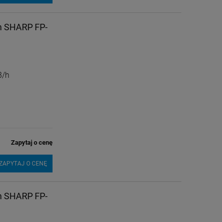
em SHARP FP-
3/h
Zapytaj o cenę
ZAPYTAJ O CENĘ
em SHARP FP-