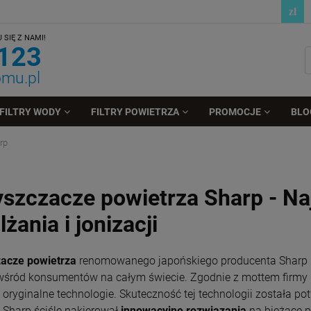
SIĘ Z NAMI!
 123
omu.pl
FILTRY WODY
FILTRY POWIETRZA
PROMOCJE
BLO
rp
szczacze powietrza Sharp - Najl
lżania i jonizacji
acze powietrza
renomowanego japońskiego producenta Sharp po
wśród konsumentów na całym świecie. Zgodnie z mottem firmy "
 oryginalne technologie. Skuteczność tej technologii została p
. Sharp ściśle nakierował
innowacyjne rozwiązania
na bieżące p