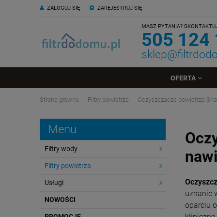
ZALOGUJ SIĘ
ZAREJESTRUJ SIĘ
MASZ PYTANIA? SKONTAKTUJ 
505 124
sklep@filtrdod
OFERTA
Strona główna
Filtry powietrza
Oczyszczacze powietrza Sha
Menu
Oczy
Filtry wody
nawi
Filtry powietrza
Oczyszcz
Usługi
uznanie 
NOWOŚCI
oparciu o
kliniczne
PROMOCJE