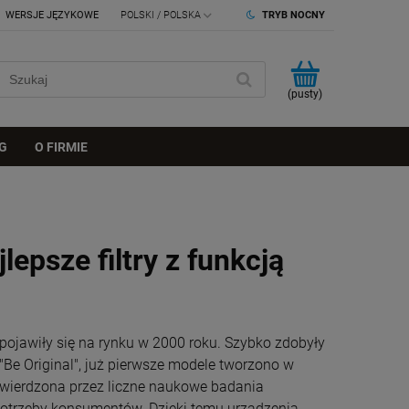
WERSJE JĘZYKOWE
TRYB NOCNY
(pusty)
G
O FIRMIE
epsze filtry z funkcją
jawiły się na rynku w 2000 roku. Szybko zdobyły
Be Original", już pierwsze modele tworzono w
otwierdzona przez liczne naukowe badania
otrzeby konsumentów. Dzięki temu urządzenia