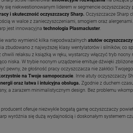
ały się niekwestionowanym liderem w segmencie oczyszczaczy
pracy i skuteczność oczyszczaczy Sharp.
Oczyszczacze Sharp ch
ością w walce z zanieczyszczeniami, smogiem oraz alergenami.
arp jest innowacyjna
technologia Plasmacluster
.
ie warto wymienić kilka niepodważalnych
atutów oczyszczaczy
ia zbudowano z najwyższej klasy wentylatorów i silników, co s
 chwili relaksu z książką w ręku, wystarczy włączyć tryb nocny
ąco niska. W trybie nocnym urządzenie emituje dźwięki zbliżone
yć pewny, że głośność pracy oczyszczacza nie zakłóci Twoje
korzystnie na Twoje samopoczucie
. Inne atuty oczyszczaczy 
nergii oraz łatwa i intuicyjna obsługa.
Zgodnie z duchem czasu
ny, a zarazem minimalistycznym design. Bez problemu wkompo
 producent oferuje niezwykle bogatą gamę oczyszczaczy powiet
arp wyróżnia się dużą wydajnością i doskonałym systemem cz