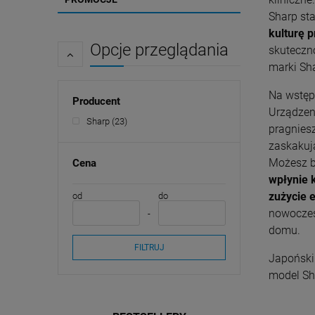
Sharp st
kulturę 
Opcje przeglądania
skuteczn
marki Sh
Na wstęp
Producent
Urządzen
Sharp
(23)
pragniesz
zaskakuj
Możesz b
Cena
wpłynie 
zużycie e
od
do
nowoczes
domu.
FILTRUJ
Japoński
model Sh