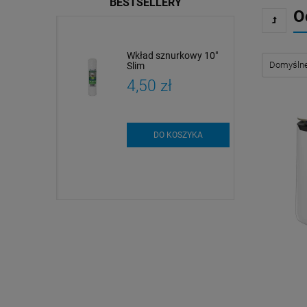
BESTSELLERY
O
dy
Wkład sznurkowy 10"
czne i
Slim
czne |
zł
4,50 zł
 i analiza
szt.
DO KOSZYKA
SZYKA