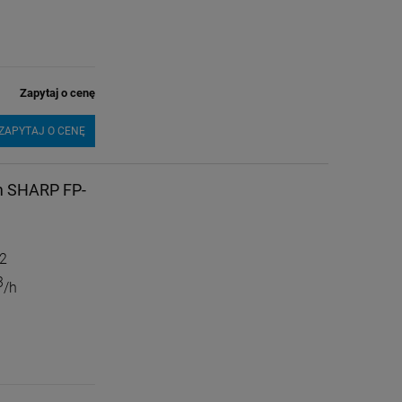
Zapytaj o cenę
ZAPYTAJ O CENĘ
em SHARP FP-
2
3
/h