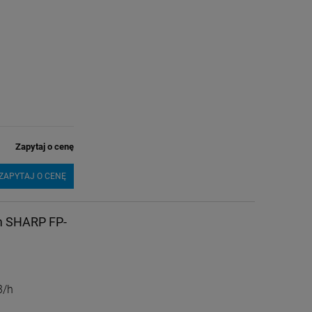
Zapytaj o cenę
ZAPYTAJ O CENĘ
em SHARP FP-
3/h