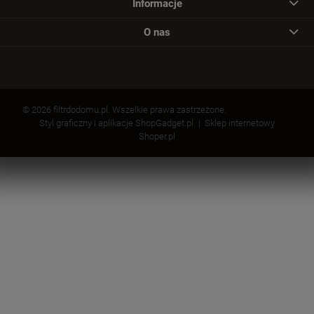
Informacje
O nas
© 2026 filtrdodomu.pl. Wszelkie prawa zastrzeżone.
Styl graficzny i aplikacje ShopGadget.pl
Sklep internetowy
Shoper.pl