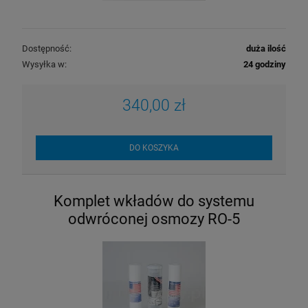
Dostępność:
duża ilość
Wysyłka w:
24 godziny
340,00 zł
DO KOSZYKA
Komplet wkładów do systemu
Wkład do filtra Cintropur NW 32 rękaw
odwróconej osmozy RO-5
wymienny
13,50 zł
DO KOSZYKA