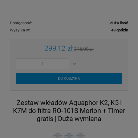
Dostępność:
duża ilość
Wysyłka w:
48 godzin
299,12 zł
315,00 zł
szt.
DO KOSZYKA
Zestaw wkładów Aquaphor K2, K5 i
K7M do filtra RO-101S Morion + Timer
gratis | Duża wymiana