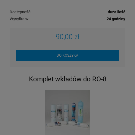
Dostępność:
duża ilość
Wysyłka w:
24 godziny
90,00 zł
DO KOSZYKA
Komplet wkładów do RO-8