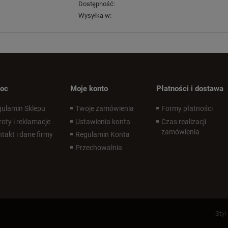
Dostępność:
Wysyłka w:
oc
Moje konto
Płatności i dostawa
ulamin Sklepu
Twoje zamówienia
Formy płatności
oty i reklamacje
Ustawienia konta
Czas realizacji
zamówienia
takt i dane firmy
Regulamin Konta
Przechowalnia
Styl