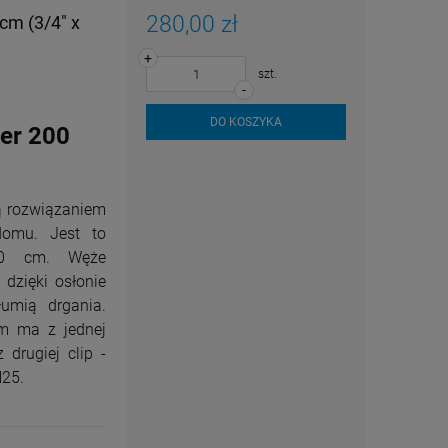
280,00 zł
cm (3/4" x
+
szt.
-
DO KOSZYKA
er 200
 rozwiązaniem
domu. Jest to
200 cm. Węże
 dzięki osłonie
łumią drgania.
m ma z jednej
 drugiej clip -
N25.