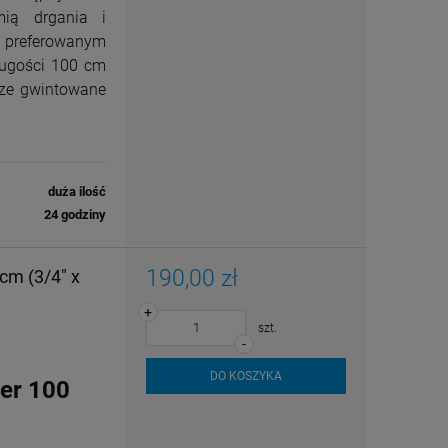
mią drgania i
 preferowanym
ługości 100 cm
cze gwintowane
duża ilość
24 godziny
190,00 zł
cm (3/4" x
+
szt.
-
DO KOSZYKA
er 100