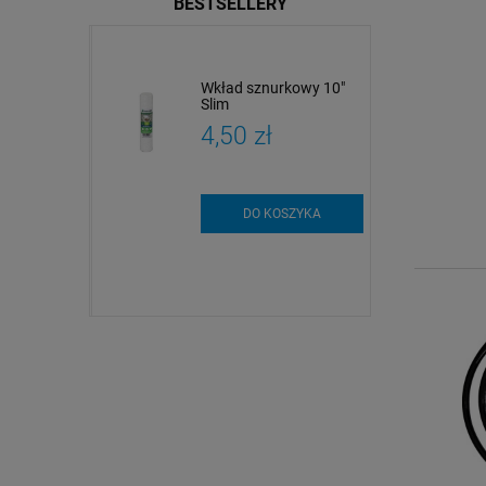
BESTSELLERY
dy
Wkład sznurkowy 10"
czne i
Slim
czne |
zł
4,50 zł
 i analiza
szt.
DO KOSZYKA
SZYKA