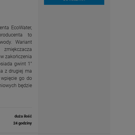
enta EcoWater,
roducenta to
wody. Wariant
miękczacza
 w zakończenia
siada gwint 1"
 a z drugiej ma
e wpięcie go do
niowych będzie
duża ilość
24 godziny