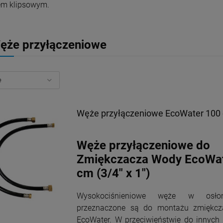
em klipsowym.
ęże przyłączeniowe
Węże przyłączeniowe EcoWater 100 c
Węże przyłączeniowe do
Zmiękczacza Wody EcoWat
cm (3/4" x 1")
Wysokociśnieniowe węże w osło
przeznaczone są do montażu zmiękc
EcoWater. W przeciwieństwie do innych