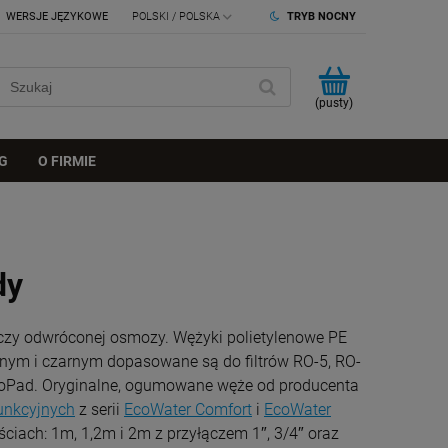
WERSJE JĘZYKOWE
TRYB NOCNY
(pusty)
G
O FIRMIE
dy
czy odwróconej osmozy. Wężyki polietylenowe PE
wonym i czarnym dopasowane są do filtrów RO-5, RO-
noPad. Oryginalne, ogumowane węże od producenta
funkcyjnych
z serii
EcoWater Comfort
i
EcoWater
ciach: 1m, 1,2m i 2m z przyłączem 1″, 3/4″ oraz