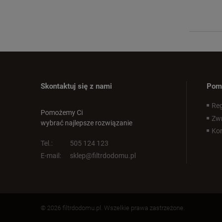
Skontaktuj się z nami
Pom
Reg
Pomożemy Ci
Zwr
wybrać najlepsze rozwiązanie
Kon
Tel.:
505 124 123
E-mail:
sklep@filtrdodomu.pl
© 2026 filtrdodomu.pl. Wszelkie prawa zastrzeżone.