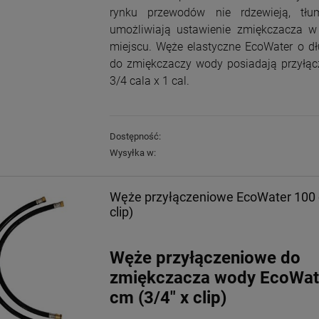
rynku przewodów nie rdzewieją, tłu
umożliwiają ustawienie zmiękczacza w
miejscu. Węże elastyczne EcoWater o d
Wkład do filtra
Wkład do filtra
do zmiękczaczy wody posiadają przyłą
Cintropur NW 32 rękaw
Cintropur NW 25 / NW
wymienny
25 DUO
3/4 cala x 1 cal.
13,50 zł
9,00 zł
Dostępność:
DO KOSZYKA
DO KOSZYKA
Wysyłka w:
Węże przyłączeniowe EcoWater 100 
clip)
Węże przyłączeniowe do
zmiękczacza wody EcoWat
cm (3/4" x clip)