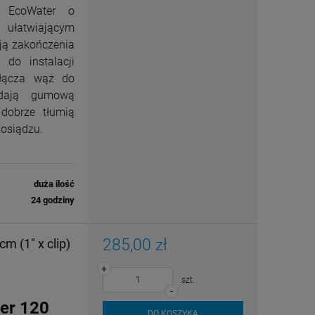
e EcoWater o
ułatwiającym
ją zakończenia
do instalacji
dłącza wąż do
iadają gumową
 dobrze tłumią
osiądzu.
duża ilość
24 godziny
285,00 zł
 (1" x clip)
+
szt.
-
er
120
DO KOSZYKA