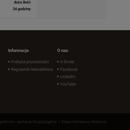
duża ilość
24 godziny
Informacje
O nas
Polityka prywatności
O firmie
Regulamin Newslettera
Facebook
LinkedIn
YouTube
 graficzny i aplikacje ShopGadget.pl
Sklep internetowy Shoper.pl