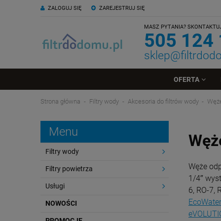
ZALOGUJ SIĘ
ZAREJESTRUJ SIĘ
MASZ PYTANIA? SKONTAKTUJ 
505 124
sklep@filtrdod
OFERTA
Strona główna
Filtry wody
Akcesoria do filtrów wody
Węże
Menu
Węże
Filtry wody
Węże odp
Filtry powietrza
1/4″ wys
Usługi
6, RO-7,
EcoWate
NOWOŚCI
eVOLUTI
PROMOCJE