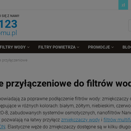
SIĘ Z NAMI!
 123
omu.pl
FILTRY WODY
FILTRY POWIETRZA
PROMOCJE
BLO
 przyłączeniowe
 przyłączeniowe do filtrów wo
owiadają za poprawne podłączenie filtrów wody: zmiękczaczy 
tępujące w różnych kolorach: białym, żółtym, niebieskim, czer
 RO-8, zabudowanych systemów osmotycznych, nanofiltrów Na
r
pozwalają na łatwy przyłącz
zmiękczaczy wody
i
filtrów multi
ON
. Elastyczne węże do zmiękczaczy dostępne są w kilku długoś