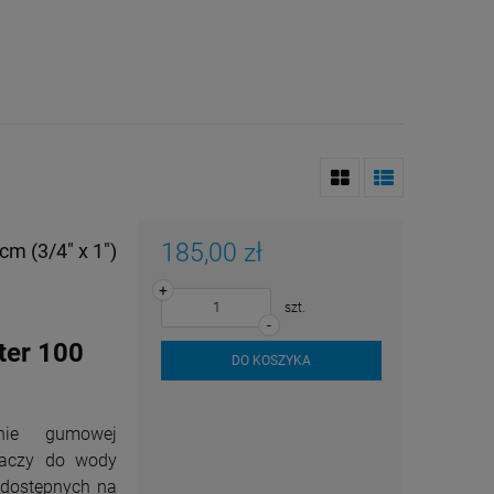
185,00 zł
m (3/4" x 1")
+
szt.
-
er 100
DO KOSZYKA
nie gumowej
zaczy do wody
 dostępnych na