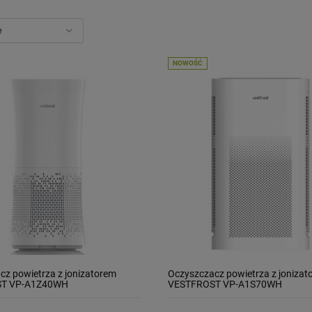
Wkład do filtra
Wkład do filtra
NOWOŚĆ
Cintropur NW 32 rękaw
Cintropur NW 25 / NW
wymienny
25 DUO
13,50 zł
9,00 zł
DO KOSZYKA
DO KOSZYKA
cz powietrza z jonizatorem
Oczyszczacz powietrza z jonizat
T VP-A1Z40WH
VESTFROST VP-A1S70WH