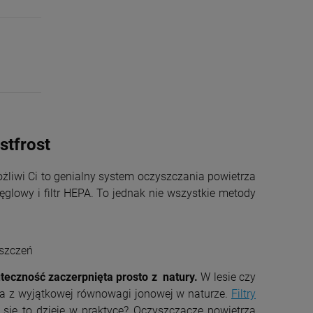
stfrost
iwi Ci to genialny system oczyszczania powietrza
glowy i filtr HEPA. To jednak nie wszystkie metody
yszczeń
teczność zaczerpnięta prosto z natury.
W lesie czy
 z wyjątkowej równowagi jonowej w naturze.
Filtry
k się to dzieje w praktyce? Oczyszczacze powietrza