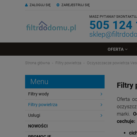
ZALOGUJ SIĘ
ZAREJESTRUJ SIĘ
MASZ PYTANIA? SKONTAKTUJ 
505 124
sklep@filtrdod
OFERTA
Strona główna
Filtry powietrza
Oczyszczacze powietrza Vest
Menu
Filtr
Filtry wody
Oferta o
Filtry powietrza
oczyszcz
marki.
O
Usługi
cechuje:
NOWOŚCI
cic
PROMOCJE