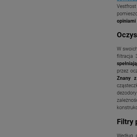
Vestfros
pomieszc
opiniami
Oczys
W swoich
filtracj
spełniaj
przez oc
Znany z
cząstecz
dezodory
zależnoś
konstruk
Filtry
Według o