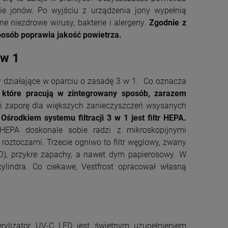
e jonów. Po wyjściu z urządzenia jony wypełnią
e niezdrowe wirusy, bakterie i alergeny.
Zgodnie z
sposób poprawia jakość powietrza.
 w 1
y działające w oparciu o zasadę 3 w 1. Co oznacza
, które pracują w zintegrowany sposób, zarazem
wi zaporę dla większych zanieczyszczeń wsysanych
.
Ośrodkiem systemu filtracji 3 w 1 jest filtr HEPA.
HEPA doskonale sobie radzi z mikroskopijnymi
roztoczami. Trzecie ogniwo to filtr węglowy, zwany
O), przykre zapachy, a nawet dym papierosowy. W
ylindra. Co ciekawe, Vestfrost opracował własną
erylizator UV-C LED jest świetnym uzupełnieniem