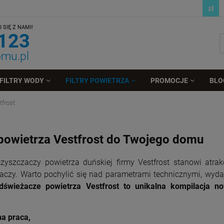
SIĘ Z NAMI!
 123
omu.pl
FILTRY WODY
FILTRY POWIETRZA
PROMOCJE
BLO
frost
y powietrza Vestfrost do Twojego domu
czyszczaczy powietrza duńskiej firmy Vestfrost stanowi atra
aczy. Warto pochylić się nad parametrami technicznymi, wyda
dświeżacze powietrza Vestfrost to unikalna kompilacja no
ha praca,