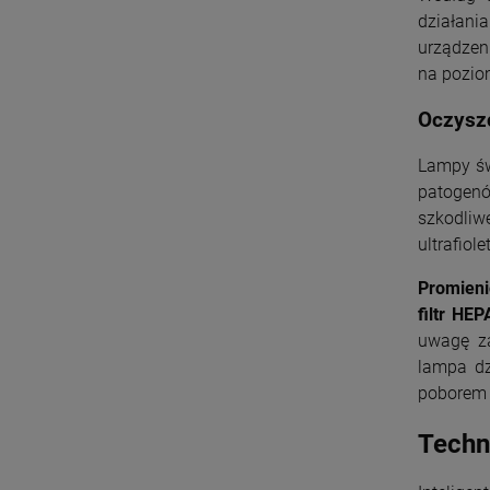
działani
urządzeni
na pozio
Oczyszc
Lampy św
patogen
szkodliw
ultrafiol
Promieni
filtr HEP
uwagę z
lampa dzi
poborem e
Techn