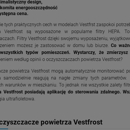
imalistyczny design,
komita energooszczędność
ystępna cena.
ie tych praktycznych cech w modelach Vestfrst zaspokoi potr
za Vestfrost są wyposażone w popularne filtry HEPA. T
aczach. Filtry Vestfrost dzięki swojemu wyposażeniu, wyjątkow
zeniem możesz je zastosować w domu lub biurze.
Co ważn
wszystkich typów pomieszczeń. Wystarczy, że zmierzysz 
eniem według opinii o oczyszczaczach powietrza Vestfrost?
cze powietrza Vestfrost mogą automatycznie monitorować poz
a samodzielnie reagują na nagłe zmiany tych parametrów. 
ch warunków w mieszkaniu. To jednak nie wszystkie zalety filt
a Vestfrost posiadają aplikację do sterowania zdalnego. Ws
ia ultrafioletowa.
czyszczacze powietrza Vestfrost