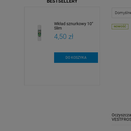
BESTSELLERY
dy
Wkład sznurkowy 10"
NOWOŚĆ
czne i
Slim
czne |
zł
4,50 zł
 i analiza
szt.
DO KOSZYKA
SZYKA
Oczyszcza
VESTFROS