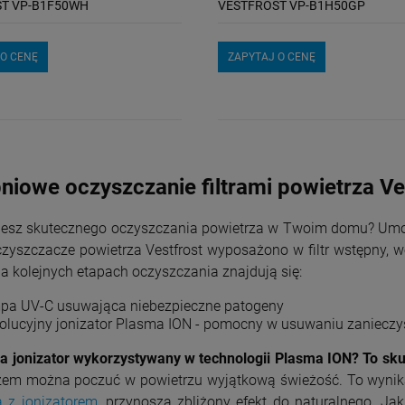
T VP-B1F50WH
VESTFROST VP-B1H50GP
 O CENĘ
ZAPYTAJ O CENĘ
pniowe oczyszczanie filtrami powietrza Ve
jesz skutecznego oczyszczania powietrza w Twoim domu? Umożl
zyszczacze powietrza Vestfrost wyposażono w filtr wstępny, wę
. Na kolejnych etapach oczyszczania znajdują się:
pa UV-C usuwająca niebezpieczne patogeny
olucyjny jonizator Plasma ION - pomocny w usuwaniu zaniecz
ła jonizator wykorzystywany w technologii Plasma ION? To sku
em można poczuć w powietrzu wyjątkową świeżość. To wynika
a z jonizatorem
, przynoszą zbliżony efekt do naturalnego. Ja