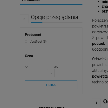
min
zna
prz
Opcje przeglądania
Połączen
powietr
oczyszcz
Producent
Z powod
Vestfrost
(5)
potrzeb 
udogodni
Cena
Odświeża
powietrz
od
do
aktualny
powietrz
technolog
FILTRUJ
O