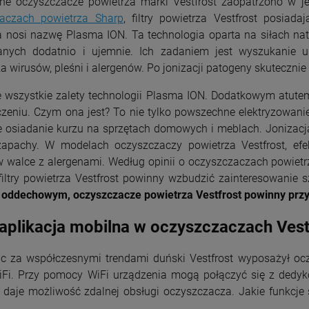
ntne oczyszczacze powietrza marki Vestfrost zaopatrzono w 
aczach powietrza Sharp
, filtry powietrza Vestfrost posiadaj
a nosi nazwę Plasma ION. Ta technologia oparta na siłach na
nych dodatnio i ujemnie. Ich zadaniem jest wyszukanie un
 wirusów, pleśni i alergenów. Po jonizacji patogeny skuteczni
e wszystkie zalety technologii Plasma ION. Dodatkowym atutem 
zeniu. Czym ona jest? To nie tylko powszechne elektryzowani
 osiadanie kurzu na sprzętach domowych i meblach. Jonizacja 
zapachy. W modelach oczyszczaczy powietrza Vestfrost, efe
 walce z alergenami. Według opinii o oczyszczaczach powietrz
iltry powietrza Vestfrost powinny wzbudzić zainteresowanie s
oddechowym, oczyszczacze powietrza Vestfrost powinny przy
 aplikacja mobilna w oczyszczaczach Vestf
c za współczesnymi trendami duński Vestfrost wyposażył oczy
Fi. Przy pomocy WiFi urządzenia mogą połączyć się z dedyk
a daje możliwość zdalnej obsługi oczyszczacza. Jakie funkcje 