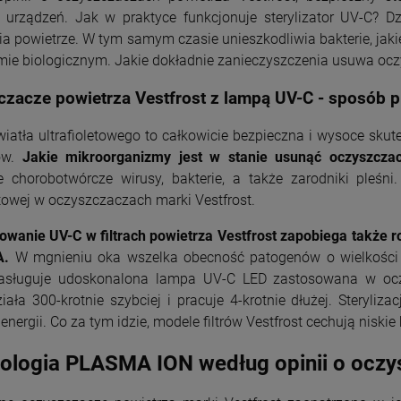
a urządzeń. Jak w praktyce funkcjonuje sterylizator UV-C? 
a powietrze. W tym samym czasie unieszkodliwia bakterie, jaki
mie biologicznym. Jakie dokładnie zanieczyszczenia usuwa oc
zacze powietrza Vestfrost z lampą UV-C - sposób p
iatła ultrafioletowego to całkowicie bezpieczna i wysoce sku
ów.
Jakie mikroorganizmy jest w stanie usunąć oczyszcza
e chorobotwórcze wirusy, bakterie, a także zarodniki pleśn
etowej w oczyszczaczach marki Vestfrost.
owanie UV-C w filtrach powietrza Vestfrost zapobiega także
A.
W mgnieniu oka wszelka obecność patogenów o wielkości 0
asługuje udoskonalona lampa UV-C LED zastosowana w ocz
ała 300-krotnie szybciej i pracuje 4-krotnie dłużej. Steryliz
nergii. Co za tym idzie, modele filtrów Vestfrost cechują niskie
ologia PLASMA ION według opinii o oczy