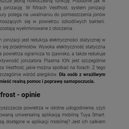
jeszcze jedną nowoczesną funkcję. Podobnie jak w
ą jonizację. W filtrach Vestfrost, system jonizacji
tury polega na uwalnianiu do pomieszczenia jonów
oszących się w powietrzu szkodliwych bakterii.
e zostają wyeliminowane z otoczenia.
jonizacji jest redukcja elektryczności statycznej w
e się przedmiotów. Wysoka elektryczność statyczna
powietrza ogranicza to zjawisko, a także redukuje
ktywność jonizatora Plasma ION jest szczególnie
a Vestfrost, jakie można spotkać na forach. Z tego
zczególnie wśród alergików.
Dla osób z wrażliwym
nieść realną pomoc i poprawę samopoczucia.
rost - opinie
szczacze powietrza w istotne udogodnienie, czyli
owaną uniwersalną aplikacją mobilną Tuya Smart.
są dostępne w aplikacji mobilnej? Jest ich całkiem