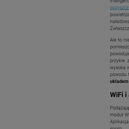
Intelige
oczyszcz
powietrz
naładowa
Zwłaszcza
Ale to ni
pomieszc
powoduje
przykre 
wysoka w
powodu f
układem 
WiFi i
Podążają
moduł Wi
Aplikacj
sporo: