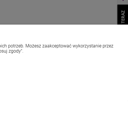
WEŹ LEASING TERAZ
woich potrzeb. Możesz zaakceptować wykorzystanie przez
osuj zgody".