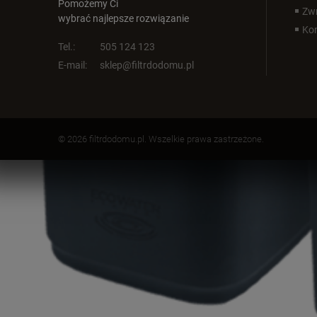
Pomożemy Ci
Zwr
wybrać najlepsze rozwiązanie
Kon
Tel.:
505 124 123
E-mail:
sklep@filtrdodomu.pl
© 2026 filtrdodomu.pl. Wszelkie prawa zastrzeżone.