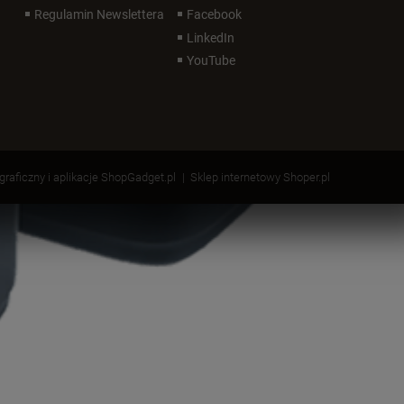
Regulamin Newslettera
Facebook
LinkedIn
YouTube
 graficzny i aplikacje ShopGadget.pl
Sklep internetowy Shoper.pl