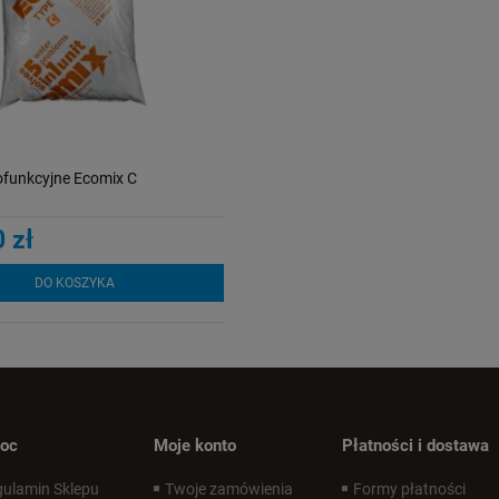
ofunkcyjne Ecomix C
 zł
DO KOSZYKA
oc
Moje konto
Płatności i dostawa
ulamin Sklepu
Twoje zamówienia
Formy płatności