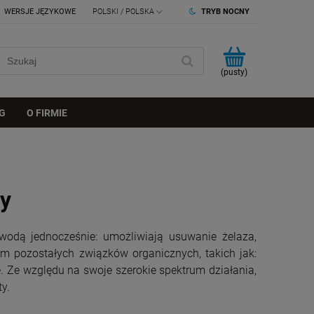
WERSJE JĘZYKOWE
TRYB NOCNY
(pusty)
G
O FIRMIE
dy
wodą jednocześnie: umożliwiają usuwanie żelaza,
m pozostałych związków organicznych, takich jak:
 Ze względu na swoje szerokie spektrum działania,
ty.