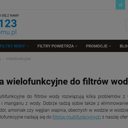
SIĘ Z NAMI!
 123
omu.pl
FILTRY WODY
FILTRY POWIETRZA
PROMOCJE
BLO
a
Wielofunkcyjne
a wielofunkcyjne do filtrów wo
ltifunkcyjne do filtrów wody rozwiązują kilka problemów z 
 i manganu z wody. Dobrze radzą sobie także z eliminowanie
dór, amoniak czy węglan wapnia, obecnych w wodzie w wodzie.
elofunkcyjne nadają się do
filtrów multifunkcyjnych
z naszej ofer