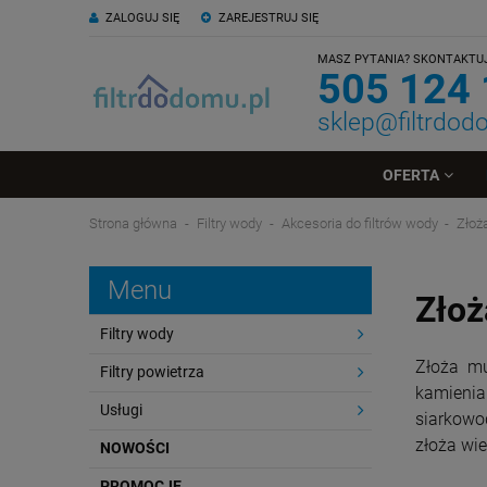
ZALOGUJ SIĘ
ZAREJESTRUJ SIĘ
MASZ PYTANIA? SKONTAKTUJ 
505 124
sklep@filtrdod
OFERTA
Strona główna
Filtry wody
Akcesoria do filtrów wody
Złoż
Menu
Złoż
Filtry wody
Złoża mu
Filtry powietrza
kamienia
Usługi
siarkowo
złoża wi
NOWOŚCI
PROMOCJE