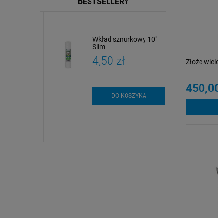
BESTSELLERY
dy
Wkład sznurkowy 10"
czne i
Slim
czne |
zł
4,50 zł
 i analiza
Złoże wiel
450,00
szt.
DO KOSZYKA
SZYKA