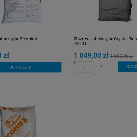
Wkład do filtra
Wkład do filtra
Cintropur NW 32 rękaw
Cintropur NW 25 / NW
wymienny
25 DUO
13,50 zł
9,00 zł
ofunkcyjne Ecomix A
Złoże wielofunkcyjne Crystal Rig
- 28,3 L
 zł
1 049,00 zł
1 080,00 zł
DO KOSZYKA
DO KOSZYKA
+
DO KO
szt.
DO KOSZYKA
-