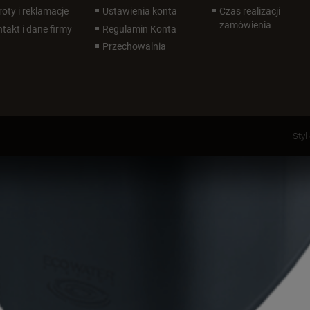
oty i reklamacje
Ustawienia konta
Czas realizacji
zamówienia
takt i dane firmy
Regulamin Konta
Przechowalnia
Styl