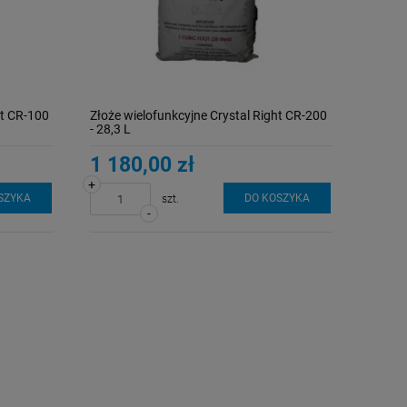
ht CR-100
Złoże wielofunkcyjne Crystal Right CR-200
- 28,3 L
1 180,00 zł
+
SZYKA
DO KOSZYKA
szt.
-