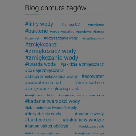
Blog chmura tagów
filtry wody
lampa UV
sterylizator
bakterie
wirus
covid-19
pandemia
biznes
oczyszczanie wody
przemysł
sterylizatory uv
zmiękczacz
zmiękczacz wody
zmiękczanie wody
twarda woda
jak działa zmiękczacz
co daje zmiękczacz
ecowater
stacja zmiękczająca wodę
ecowater comfort
erie iqsoft eco
zmiękczacz z głowicą clack
zmiękczacz do bloku
zmiękczacz wody do mieszkania
badanie twardości wody
jak zmniejszyć twardość wody
dezynfekcja wody
badanie wody
bakterie coli
bakterie w wodzie
lampa bakteriobójcza
zmiękczacz z wifi
elektroniczny zmiękczacz
zmiękczacz obsługa