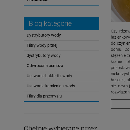
Blog kategorie
Czy rdzaw
Dystrybutory wody
łazienkow
do czynie
Filtry wody pitnej
domu. Co
dystrybutory wody
stężenie ż
kranie p
Odwrócona osmoza
pozostaw
niekorzys
Usuwanie bakterii z wody
łazienki, 
Usuwanie kamienia z wody
się, czym 
rozwiązan
Filtry dla przemysłu
Chętnie wybierane przez