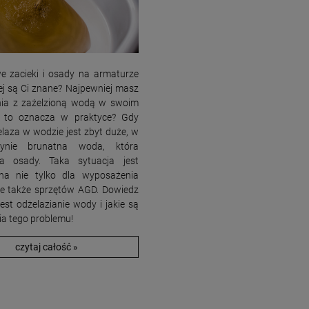
e zacieki i osady na armaturze
ej są Ci znane? Najpewniej masz
nia z zażelzioną wodą w swoim
 to oznacza w praktyce? Gdy
elaza w wodzie jest zbyt duże, w
łynie brunatna woda, która
ia osady. Taka sytuacja jest
tna nie tylko dla wyposażenia
ale także sprzętów AGD. Dowiedz
jest odżelazianie wody i jakie są
ia tego problemu!
czytaj całość »