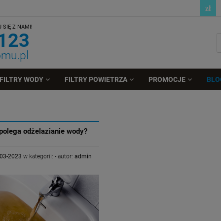
SIĘ Z NAMI!
 123
omu.pl
FILTRY WODY
FILTRY POWIETRZA
PROMOCJE
BLO
polega odżelazianie wody?
-03-2023
w kategorii:
-
autor:
admin