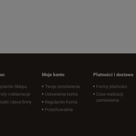
oc
Moje konto
Płatności i dostawa
ulamin Sklepu
Twoje zamówienia
Formy płatności
oty i reklamacje
Ustawienia konta
Czas realizacji
zamówienia
takt i dane firmy
Regulamin Konta
Przechowalnia