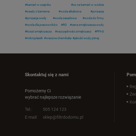
kamień w czajniku
co na kamień w wodzie
osady z kamienia
woda alkaliczna
jonizacja
jonizacja wody
woda zasadowa
woda do firmy
woda dla pracowników
RO
cena zmiękczacza wody
koszt zmiękczacza
oszczędności zmiękczacz
PFAS
mikroplastik
wieczne chemikalia
jakość wody pitnej
Skontaktuj się z nami
Pom
Reg
Pomożemy Ci
Zwr
wybrać najlepsze rozwiązanie
Kon
Tel.:
505 124 123
E-mail:
sklep@filtrdodomu.pl