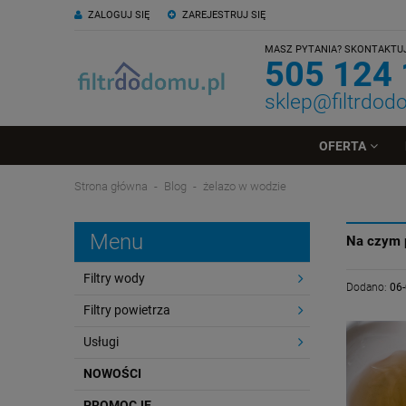
ZALOGUJ SIĘ
ZAREJESTRUJ SIĘ
MASZ PYTANIA? SKONTAKTUJ 
505 124
sklep@filtrdod
OFERTA
Strona główna
Blog
żelazo w wodzie
Menu
Na czym 
Filtry wody
Dodano:
06
Filtry powietrza
Usługi
NOWOŚCI
PROMOCJE