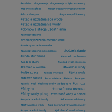
evolution
regeneracja
regeneracja zmiękczacza wody
regeneracja złoża
regeneracja żywicy jonowymienn
złoże filtracyjne
regeneracja filtra wody
stacja uzdatniająca wodę
stacja uzdatniania wody
domowa stacja uzdatniania
zanieczyszczenia
zanieczyszczenia mechaniczne
zanieczyszczenia mineralne
odżelazianie
zanieczyszczenia mikrobiologic
woda studzienna
woda do podlewania
woda ze studni
woda z własnego ujęcia
kamień w wodzie
twardość wody
odżelaziacz
żółta woda
żelazo w wodzie
rdzawe zacieki
norma żelaza
żelazo
mangan
osmoza
zacieki
coli
bakterie e coli w wodzie co ro
filtry ro
odwrócona osmoza
filtry wody pitnej
twardość wody w polsce
stopnie twardości wody
skala twardości wody
test twardości wody
jaka powinna być twardość wody
mapa twardości wody
jak zbadać twardość wody