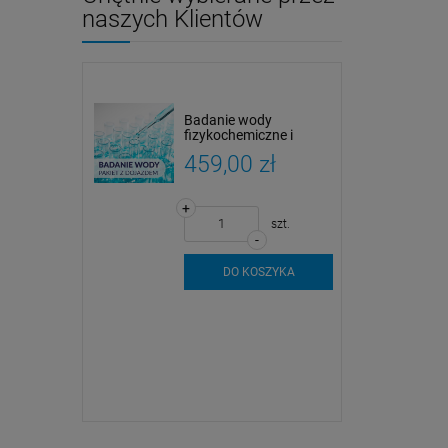
naszych Klientów
Badanie wody
fizykochemiczne i
mikrobiologiczne |
459,00 zł
Pobór próbek i analiza
+
szt.
-
DO KOSZYKA