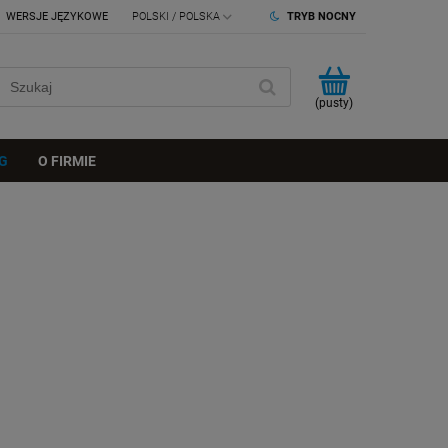
WERSJE JĘZYKOWE
TRYB NOCNY
(pusty)
G
O FIRMIE