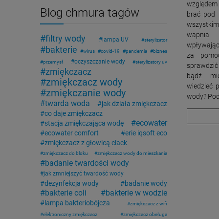
względem 
Blog chmura tagów
brać pod 
wszystki
wapnia 
filtry wody
lampa UV
sterylizator
wpływając
bakterie
wirus
covid-19
pandemia
biznes
za pomoc
oczyszczanie wody
przemysł
sterylizatory uv
sprawdzić
zmiękczacz
bądź mie
zmiękczacz wody
wiedzieć 
zmiękczanie wody
wody? Pod
twarda woda
jak działa zmiękczacz
co daje zmiękczacz
ecowater
stacja zmiękczająca wodę
ecowater comfort
erie iqsoft eco
zmiękczacz z głowicą clack
zmiękczacz do bloku
zmiękczacz wody do mieszkania
badanie twardości wody
jak zmniejszyć twardość wody
dezynfekcja wody
badanie wody
bakterie coli
bakterie w wodzie
lampa bakteriobójcza
zmiękczacz z wifi
elektroniczny zmiękczacz
zmiękczacz obsługa