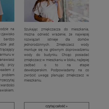
odzie na
Szukając zmiękczacza do mieszkania,
e zjawisko
można odnieść wrażenie, że najwięcej
 bardzo
rozwiązań istnieje dla domów
zie jest
jednorodzinnych. Zmiękczacz wody
ytrącający
montuje się na głównym doprowadzeniu
 marmuru w
wody do budynku. Chcąc posiadać
stanawiasz
zmiękczacz w mieszkaniu w bloku, najlepiej
dy, przy
zadbać o to na etapie
 osadem z
deweloperskim.
Podpowiadamy na co
 problem
zwrócić uwagę planując zmiękczacz w
rzeczytaj
mieszkaniu.
twardości
jawiskiem.
czytaj całość »