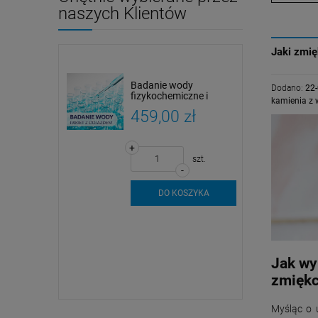
naszych Klientów
Jaki zmi
Badanie wody
Dodano:
22
fizykochemiczne i
kamienia z
mikrobiologiczne |
459,00 zł
Pobór próbek i analiza
+
szt.
-
DO KOSZYKA
Jak wy
zmięk
Myśląc o 