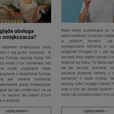
gląda obsługa
Białe osady pozostające po w
szkle i kafelkach, to bardzo częst
o zmiękczacza?
w polskich domach. Jak
występowanie kamienia w wod
zadaniem zmiękczacza wody
uciążliwe? Wrogiem nr 1. jest w
anie z niej jonów twardości. Ta
się osad, który ciężko usunąć z
a funkcja, cechuje każdy filtr
łazience czy kranu. Ty także za
ący wodę z tzw. kamieniem, bez
się jak usunąć twardość wo
na model urządzenia. Kiedy
szklance ulubionej herbaty, z
ię pytanie o dodatkowe funkcje,
kamienia? A może myślisz, że
zią jest właśnie możliwość
dotyczy tylko Twojego miasta? P
sterowania pracą zmiękczacza.
więc o tym, jak zbadać poziom 
guje się taki zmiękczacz na co
wody i jak poradzić sobie z tym z
y to wariant dla Ciebie? O tym
, w artykule.
czytaj całość »
czytaj całość »