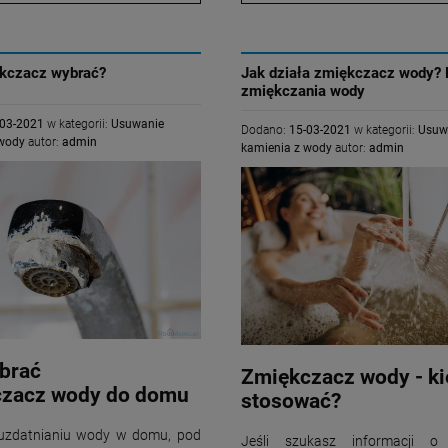
ękczacz wybrać?
Jak działa zmiękczacz wody? 
zmiękczania wody
Membrana osmotyczna
Złoże żwirowe 1,6-
-03-2021
w kategorii:
Usuwanie
Dodano:
15-03-2021
w kategorii:
Usuw
Osmotec 150 GPD
3,15mm - 17,5 L
 wody
autor:
admin
kamienia z wody
autor:
admin
120,00 zł
40,00 zł
+
+
szt.
szt.
-
-
DO KOSZYKA
DO KOSZYKA
brać
Zmiękczacz
wody
- k
czacz
wody do domu
stosować?
uzdatnianiu wody w domu, pod
Jeśli szukasz informacji o 