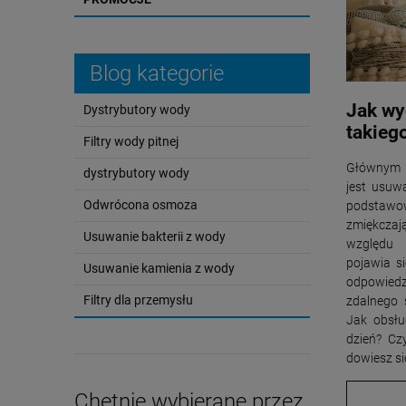
Blog kategorie
Jak wy
Dystrybutory wody
takieg
Filtry wody pitnej
Głównym 
dystrybutory wody
jest usuw
Odwrócona osmoza
podstawow
zmiękczaj
Usuwanie bakterii z wody
względu 
pojawia s
Usuwanie kamienia z wody
odpowied
Filtry dla przemysłu
zdalnego 
Jak obsłu
dzień? Cz
dowiesz się
Chętnie wybierane przez