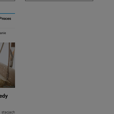
Proces
Filtr wstępny Cintropur
Korpus BB20"
anie
NW 32
Aquafilter z płytką
mocującą
360,00 zł
279,00 zł
+
szt.
DO KOSZYKA
-
DO KOSZYKA
iedy
stacjach