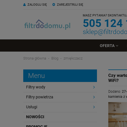
ZALOGUJ SIĘ
ZAREJESTRUJ SIĘ
MASZ PYTANIA? SKONTAKTUJ 
505 124
sklep@filtrdod
OFERTA
Strona główna
Blog
zmiękczacz
Menu
Czy wart
WiFi?
Filtry wody
Dodano:
27
Filtry powietrza
kamienia z
Usługi
NOWOŚCI
PROMOCJE