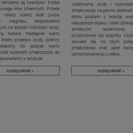
obniżenia jej twardości trzeba
uzdatniania wody i rozważa
uwagę kilka zmiennych. Przede
zmiękczacza, na pewno zaistnia
m należy ocenić ilość jonów
domu problem z twardą wod
i magnezu, bezpośrednio
najczęstsze objawy: osad zbieraj
ych na stopień twardości wody,
armaturze łazienkowej, 
ą testera. Następnie warto
prysznicowej czy czajniku. Czyt
 średni przepływ wody, dzienny
dowiesz się, na czym pole
sięczny. Co jeszcze warto
zmiękczacza oraz jakie korzy
przed wyborem zmiękczacza do
zamontowanie go u siebie.
powiadamy w artykule.
czytaj całość »
czytaj całość »