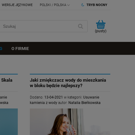
WERSJE JĘZYKOWE
TRYB NOCNY
(pusty)
G
O FIRMIE
 Skala
Jaki zmiękczacz wody do mieszkania
w bloku będzie najlepszy?
anie
Dodano:
13-04-2021
w kategorii:
Usuwanie
owska
kamienia z wody
autor:
Natalia Bieńkowska