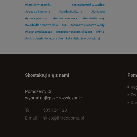
kamień w czajniku
co na kamień w wodzie
osady z kamienia
woda alkaliczna
jonizacja
jonizacja wody
woda zasadowa
woda do firmy
woda dla pracowników
RO
cena zmiękczacza wody
koszt zmiękczacza
oszczędności zmiękczacz
PFAS
mikroplastik
wieczne chemikalia
jakość wody pitnej
Skontaktuj się z nami
Pom
Reg
Pomożemy Ci
Zwr
wybrać najlepsze rozwiązanie
Kon
Tel.:
505 124 123
E-mail:
sklep@filtrdodomu.pl