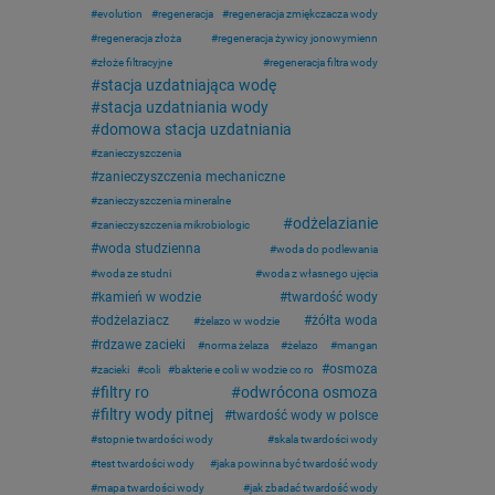
evolution
regeneracja
regeneracja zmiękczacza wody
regeneracja złoża
regeneracja żywicy jonowymienn
złoże filtracyjne
regeneracja filtra wody
stacja uzdatniająca wodę
stacja uzdatniania wody
domowa stacja uzdatniania
zanieczyszczenia
zanieczyszczenia mechaniczne
zanieczyszczenia mineralne
odżelazianie
zanieczyszczenia mikrobiologic
woda studzienna
woda do podlewania
woda ze studni
woda z własnego ujęcia
kamień w wodzie
twardość wody
odżelaziacz
żółta woda
żelazo w wodzie
rdzawe zacieki
norma żelaza
żelazo
mangan
osmoza
zacieki
coli
bakterie e coli w wodzie co ro
filtry ro
odwrócona osmoza
filtry wody pitnej
twardość wody w polsce
stopnie twardości wody
skala twardości wody
test twardości wody
jaka powinna być twardość wody
mapa twardości wody
jak zbadać twardość wody