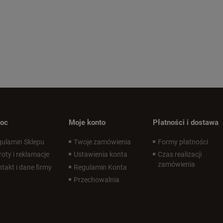
oc
Moje konto
Płatności i dostawa
ulamin Sklepu
Twoje zamówienia
Formy płatności
oty i reklamacje
Ustawienia konta
Czas realizacji
zamówienia
takt i dane firmy
Regulamin Konta
Przechowalnia