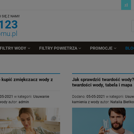
SIĘ Z NAMI!
 123
omu.pl
FILTRY WODY
FILTRY POWIETRZA
PROMOCJE
BLO
o kupić zmiękczacz wody z
Jak sprawdzić twardość wody?
twardości wody, tabela i mapa
-05-2021
w kategorii:
Usuwanie
Dodano:
05-05-2021
w kategorii:
Usuw
 wody
autor:
admin
kamienia z wody
autor:
Natalia Bieńk