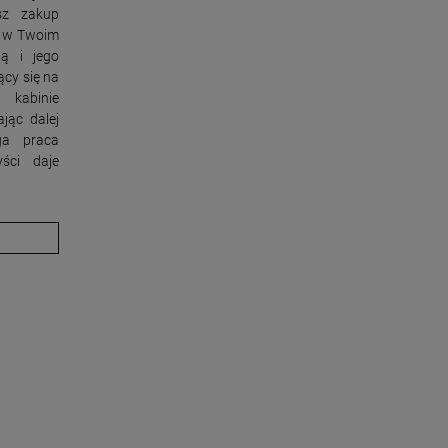
sz zakup
ł w Twoim
ą i jego
ący się na
kabinie
ając dalej
ga praca
ści daje